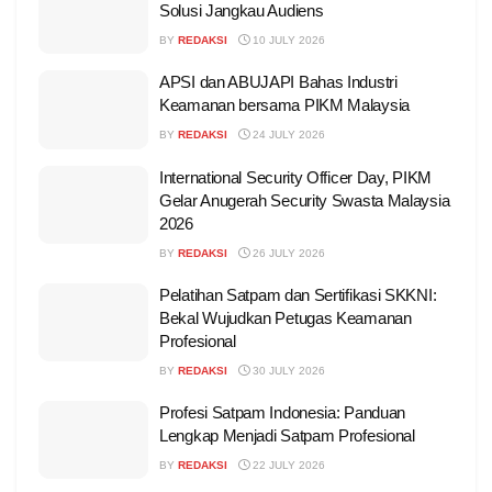
Solusi Jangkau Audiens
BY
REDAKSI
10 JULY 2026
APSI dan ABUJAPI Bahas Industri
Keamanan bersama PIKM Malaysia
BY
REDAKSI
24 JULY 2026
International Security Officer Day, PIKM
Gelar Anugerah Security Swasta Malaysia
2026
BY
REDAKSI
26 JULY 2026
Pelatihan Satpam dan Sertifikasi SKKNI:
Bekal Wujudkan Petugas Keamanan
Profesional
BY
REDAKSI
30 JULY 2026
Profesi Satpam Indonesia: Panduan
Lengkap Menjadi Satpam Profesional
BY
REDAKSI
22 JULY 2026