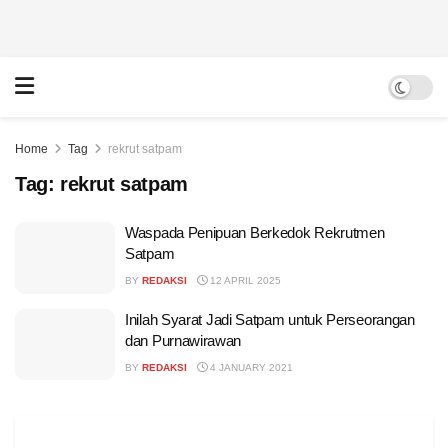
Home
Tag
rekrut satpam
Tag:
rekrut satpam
Waspada Penipuan Berkedok Rekrutmen
Satpam
BY
REDAKSI
12 APRIL 2025
Inilah Syarat Jadi Satpam untuk Perseorangan
dan Purnawirawan
BY
REDAKSI
4 JANUARY 2021