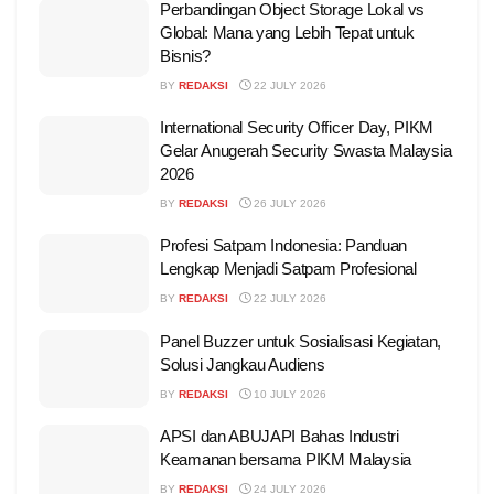
Perbandingan Object Storage Lokal vs
Global: Mana yang Lebih Tepat untuk
Bisnis?
BY
REDAKSI
22 JULY 2026
International Security Officer Day, PIKM
Gelar Anugerah Security Swasta Malaysia
2026
BY
REDAKSI
26 JULY 2026
Profesi Satpam Indonesia: Panduan
Lengkap Menjadi Satpam Profesional
BY
REDAKSI
22 JULY 2026
Panel Buzzer untuk Sosialisasi Kegiatan,
Solusi Jangkau Audiens
BY
REDAKSI
10 JULY 2026
APSI dan ABUJAPI Bahas Industri
Keamanan bersama PIKM Malaysia
BY
REDAKSI
24 JULY 2026