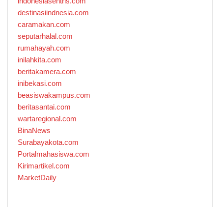
indonesiasentris.com
destinasiindnesia.com
caramakan.com
seputarhalal.com
rumahayah.com
inilahkita.com
beritakamera.com
inibekasi.com
beasiswakampus.com
beritasantai.com
wartaregional.com
BinaNews
Surabayakota.com
Portalmahasiswa.com
Kirimartikel.com
MarketDaily