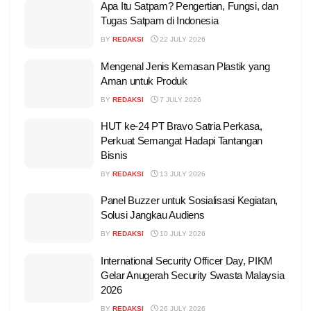
Apa Itu Satpam? Pengertian, Fungsi, dan
Tugas Satpam di Indonesia
BY
REDAKSI
22 JULY 2026
Mengenal Jenis Kemasan Plastik yang
Aman untuk Produk
BY
REDAKSI
7 JULY 2026
HUT ke-24 PT Bravo Satria Perkasa,
Perkuat Semangat Hadapi Tantangan
Bisnis
BY
REDAKSI
13 JULY 2026
Panel Buzzer untuk Sosialisasi Kegiatan,
Solusi Jangkau Audiens
BY
REDAKSI
10 JULY 2026
International Security Officer Day, PIKM
Gelar Anugerah Security Swasta Malaysia
2026
BY
REDAKSI
26 JULY 2026