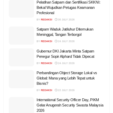
Pelatihan Satpam dan Sertifikasi SKKNI:
Bekal Wujudkan Petugas Keamanan
Profesional
BY
REDAKSI
30 JULY 2026
Satpam Waduk Jatiluhur Ditemukan
Meninggal, Tangan Terborgol
BY
REDAKSI
24 JULY 2026
Gubernur DKI Jakarta Minta Satpam
Penegur Sopir Alphard Tidak Dipecat
BY
REDAKSI
24 JULY 2026
Perbandingan Object Storage Lokal vs
Global: Mana yang Lebih Tepat untuk
Bisnis?
BY
REDAKSI
22 JULY 2026
International Security Officer Day, PIKM
Gelar Anugerah Security Swasta Malaysia
2026