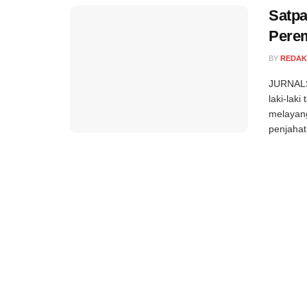
Satpa
Pere
BY
REDAK
JURNALS
laki-lak
melayang
penjahat