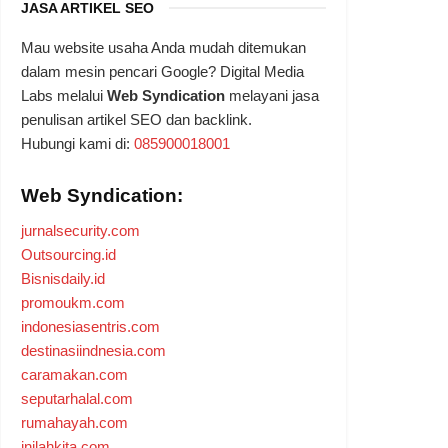
JASA ARTIKEL SEO
Mau website usaha Anda mudah ditemukan
dalam mesin pencari Google? Digital Media
Labs melalui
Web Syndication
melayani jasa
penulisan artikel SEO dan backlink.
Hubungi kami di:
085900018001
Web Syndication:
jurnalsecurity.com
Outsourcing.id
Bisnisdaily.id
promoukm.com
indonesiasentris.com
destinasiindnesia.com
caramakan.com
seputarhalal.com
rumahayah.com
inilahkita.com