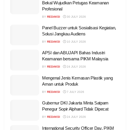
Bekal Wujudkan Petugas Keamanan
Profesional
BY
REDAKSI
30 JULY 2026
Panel Buzzer untuk Sosialisasi Kegiatan,
Solusi Jangkau Audiens
BY
REDAKSI
10 JULY 2026
APSI dan ABUJAPI Bahas Industri
Keamanan bersama PIKM Malaysia
BY
REDAKSI
24 JULY 2026
Mengenal Jenis Kemasan Plastik yang
Aman untuk Produk
BY
REDAKSI
7 JULY 2026
Gubernur DKI Jakarta Minta Satpam
Penegur Sopir Alphard Tidak Dipecat
BY
REDAKSI
24 JULY 2026
International Security Officer Day, PIKM