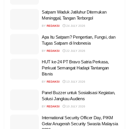
Satpam Waduk Jatiluhur Ditemukan
Meninggal, Tangan Terborgol
BY
REDAKSI
24 JULY 2026
Apa Itu Satpam? Pengertian, Fungsi, dan
Tugas Satpam di Indonesia
BY
REDAKSI
22 JULY 2026
HUT ke-24 PT Bravo Satria Perkasa,
Perkuat Semangat Hadapi Tantangan
Bisnis
BY
REDAKSI
13 JULY 2026
Panel Buzzer untuk Sosialisasi Kegiatan,
Solusi Jangkau Audiens
BY
REDAKSI
10 JULY 2026
International Security Officer Day, PIKM
Gelar Anugerah Security Swasta Malaysia