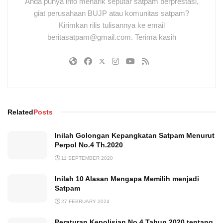
Anda punya info menarik seputar satpam berprestasi,
giat perusahaan BUJP atau komunitas satpam?
Kirimkan rilis tulisannya ke email
beritasatpam@gmail.com. Terima kasih
Related
Posts
Inilah Golongan Kepangkatan Satpam Menurut
Perpol No.4 Th.2020
11 SEPTEMBER 2020
Inilah 10 Alasan Mengapa Memilih menjadi
Satpam
27 FEBRUARY 2024
Peraturan Kepolisian No.4 Tahun 2020 tentang