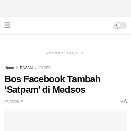
ADVERTISEMENT
Home
RAGAM
CYBER
Bos Facebook Tambah
‘Satpam’ di Medsos
A
06/05/2017
A