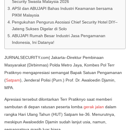
Security Swasta Malaysia 2026
APSI dan ABUJAPI Bahas Industri Keamanan bersama
PIKM Malaysia
Pengukuhan Pengurus Asosiasi Chief Security Hotel DIY–
Jateng Sukses Digelar di Solo
ABUJAPI Rumah Besar Industri Jasa Pengamanan
Indonesia, Ini Datanya!
JURNALSECURITY.com| Jakarta–Direktur Pembinaan
Masyarakat (Dirbinmas) Polda Metro Jaya, Kombes Pol Terr
Pratiknyo mengapresiasi semangat Bapak Satuan Pengamanan
(
Satpam
), Jenderal Polisi (Purn.) Prof. Dr. Awaloedin Djamin,
MPA.
Apresiasi tersebut dilontarkan Terr Pratiknyo saat memberi
sambutan di depan ratusan peserta lomba
gerak jalan
dalam
rangka Hari Ulang Tahun (HUT) Satpam ke-36. Menurutnya,
meskipun Awaloeddin Djamin sudah lanjut usia, namun,
semangatnya masih luar biasa.