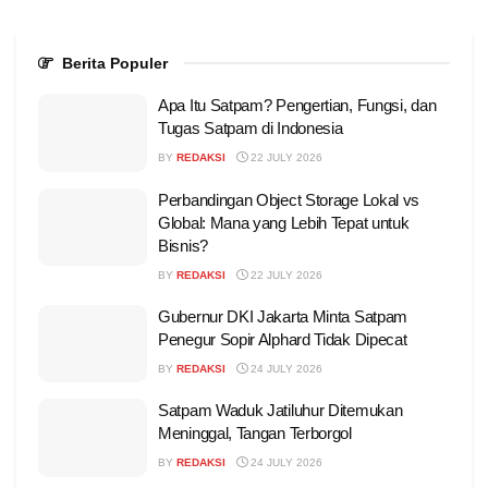
Berita Populer
Apa Itu Satpam? Pengertian, Fungsi, dan
Tugas Satpam di Indonesia
BY
REDAKSI
22 JULY 2026
Perbandingan Object Storage Lokal vs
Global: Mana yang Lebih Tepat untuk
Bisnis?
BY
REDAKSI
22 JULY 2026
Gubernur DKI Jakarta Minta Satpam
Penegur Sopir Alphard Tidak Dipecat
BY
REDAKSI
24 JULY 2026
Satpam Waduk Jatiluhur Ditemukan
Meninggal, Tangan Terborgol
BY
REDAKSI
24 JULY 2026