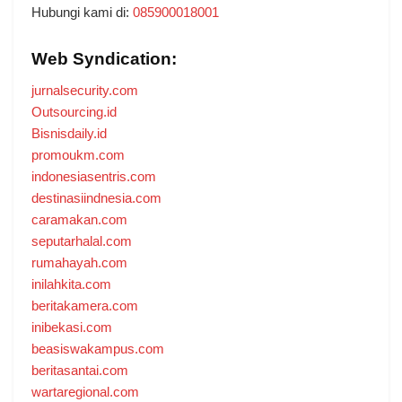
Hubungi kami di:
085900018001
Web Syndication:
jurnalsecurity.com
Outsourcing.id
Bisnisdaily.id
promoukm.com
indonesiasentris.com
destinasiindnesia.com
caramakan.com
seputarhalal.com
rumahayah.com
inilahkita.com
beritakamera.com
inibekasi.com
beasiswakampus.com
beritasantai.com
wartaregional.com