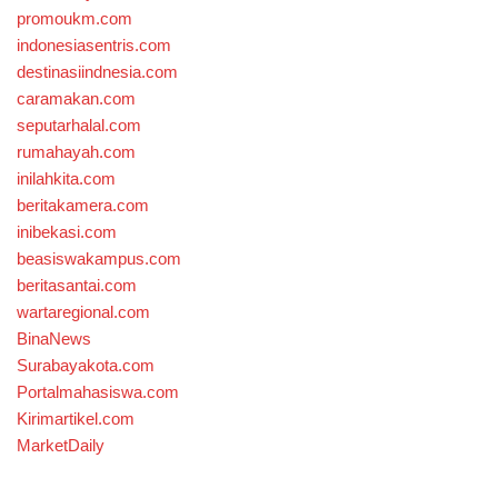
promoukm.com
indonesiasentris.com
destinasiindnesia.com
caramakan.com
seputarhalal.com
rumahayah.com
inilahkita.com
beritakamera.com
inibekasi.com
beasiswakampus.com
beritasantai.com
wartaregional.com
BinaNews
Surabayakota.com
Portalmahasiswa.com
Kirimartikel.com
MarketDaily