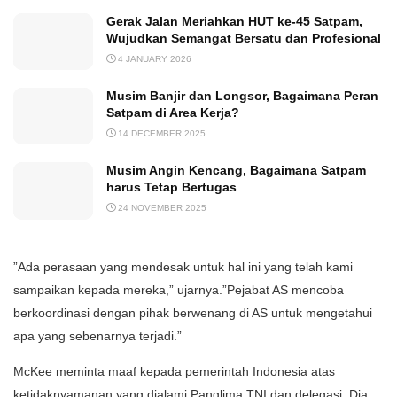
Gerak Jalan Meriahkan HUT ke-45 Satpam,
Wujudkan Semangat Bersatu dan Profesional
4 JANUARY 2026
Musim Banjir dan Longsor, Bagaimana Peran
Satpam di Area Kerja?
14 DECEMBER 2025
Musim Angin Kencang, Bagaimana Satpam
harus Tetap Bertugas
24 NOVEMBER 2025
”Ada perasaan yang mendesak untuk hal ini yang telah kami
sampaikan kepada mereka,” ujarnya.”Pejabat AS mencoba
berkoordinasi dengan pihak berwenang di AS untuk mengetahui
apa yang sebenarnya terjadi.”
McKee meminta maaf kepada pemerintah Indonesia atas
ketidaknyamanan yang dialami Panglima TNI dan delegasi. Dia