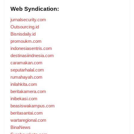
Web Syndication:
jurnalsecurity.com
Outsourcing.id
Bisnisdaily.id
promoukm.com
indonesiasentris.com
destinasiindnesia.com
caramakan.com
seputarhalal.com
rumahayah.com
inilahkita.com
beritakamera.com
inibekasi.com
beasiswakampus.com
beritasantai.com
wartaregional.com
BinaNews