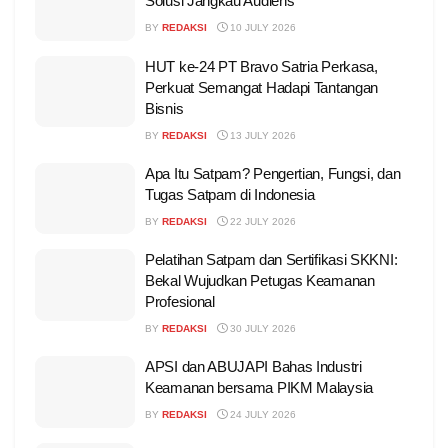
Solusi Jangkau Audiens
BY
REDAKSI
10 JULY 2026
HUT ke-24 PT Bravo Satria Perkasa,
Perkuat Semangat Hadapi Tantangan
Bisnis
BY
REDAKSI
13 JULY 2026
Apa Itu Satpam? Pengertian, Fungsi, dan
Tugas Satpam di Indonesia
BY
REDAKSI
22 JULY 2026
Pelatihan Satpam dan Sertifikasi SKKNI:
Bekal Wujudkan Petugas Keamanan
Profesional
BY
REDAKSI
30 JULY 2026
APSI dan ABUJAPI Bahas Industri
Keamanan bersama PIKM Malaysia
BY
REDAKSI
24 JULY 2026