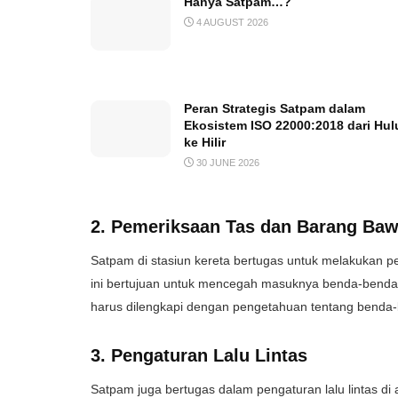
Hanya Satpam…?
4 AUGUST 2026
Peran Strategis Satpam dalam
Ekosistem ISO 22000:2018 dari Hul
ke Hilir
30 JUNE 2026
2. Pemeriksaan Tas dan Barang Ba
Satpam di stasiun kereta bertugas untuk melakukan 
ini bertujuan untuk mencegah masuknya benda-benda 
harus dilengkapi dengan pengetahuan tentang benda-b
3. Pengaturan Lalu Lintas
Satpam juga bertugas dalam pengaturan lalu lintas di