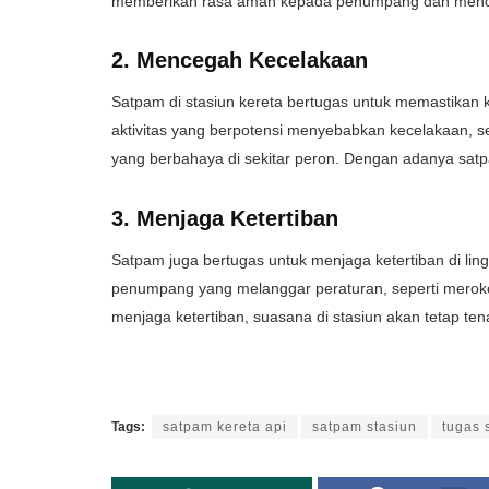
memberikan rasa aman kepada penumpang dan menceg
2. Mencegah Kecelakaan
Satpam di stasiun kereta bertugas untuk memastika
aktivitas yang berpotensi menyebabkan kecelakaan, sep
yang berbahaya di sekitar peron. Dengan adanya satpam
3. Menjaga Ketertiban
Satpam juga bertugas untuk menjaga ketertiban di lin
penumpang yang melanggar peraturan, seperti merokok
menjaga ketertiban, suasana di stasiun akan tetap 
Tags:
satpam kereta api
satpam stasiun
tugas 