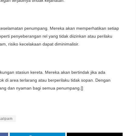
ah terjadinya tindak kejahatan.
n keselamatan penumpang. Mereka akan memperhatikan setiap
erti penyeberangan rel yang tidak diizinkan atau perilaku
, risiko kecelakaan dapat diminimalisir.
gkungan stasiun kereta. Mereka akan bertindak jika ada
 di area terlarang atau berperilaku tidak sopan. Dengan
tenang dan nyaman bagi semua penumpang.[]
satpam