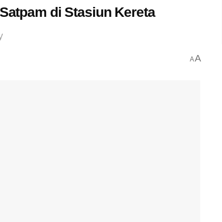
 Satpam di Stasiun Kereta
y
A
A