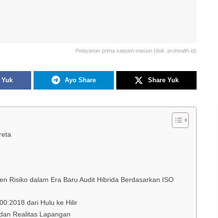
Pelayanan prima satpam stasiun {dok. prohealth.id)
 Yuk
Ayo Share
Share Yuk
reta
 Risiko dalam Era Baru Audit Hibrida Berdasarkan ISO
:2018 dari Hulu ke Hilir
s dan Realitas Lapangan