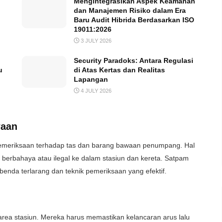
Mengintegrasikan Aspek Keamanan
dan Manajemen Risiko dalam Era
Baru Audit Hibrida Berdasarkan ISO
19011:2026
3 JULY 2026
Security Paradoks: Antara Regulasi
u
di Atas Kertas dan Realitas
Lapangan
4 JULY 2026
waan
pemeriksaan terhadap tas dan barang bawaan penumpang. Hal
berbahaya atau ilegal ke dalam stasiun dan kereta. Satpam
enda terlarang dan teknik pemeriksaan yang efektif.
 area stasiun. Mereka harus memastikan kelancaran arus lalu