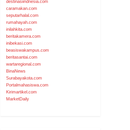
destinasiindnesia.com
caramakan.com
seputarhalal.com
rumahayah.com
inilahkita.com
beritakamera.com
inibekasi.com
beasiswakampus.com
beritasantai.com
wartaregional.com
BinaNews
Surabayakota.com
Portalmahasiswa.com
Kirimartikel.com
MarketDaily