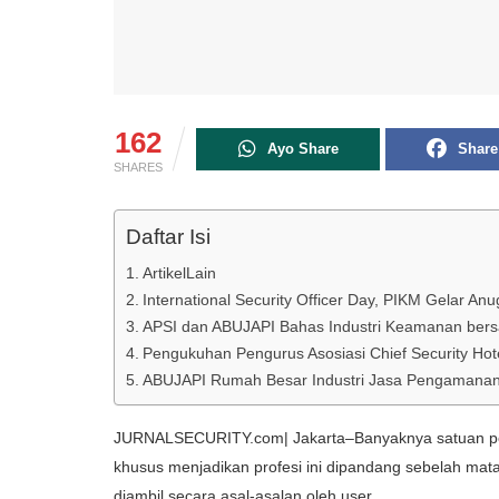
162
Ayo Share
Share
SHARES
Daftar Isi
ArtikelLain
International Security Officer Day, PIKM Gelar An
APSI dan ABUJAPI Bahas Industri Keamanan ber
Pengukuhan Pengurus Asosiasi Chief Security Hote
ABUJAPI Rumah Besar Industri Jasa Pengamanan I
JURNALSECURITY.com| Jakarta–Banyaknya satuan 
khusus menjadikan profesi ini dipandang sebelah mat
diambil secara asal-asalan oleh user.