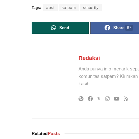
Tags:
apsi
satpam
security
Send
Share
67
Redaksi
Anda punya info menarik sepu
komunitas satpam? Kirimkan r
kasih
Related
Posts