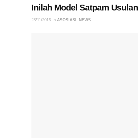
Inilah Model Satpam Usula
23/11/2016
in
ASOSIASI
,
NEWS