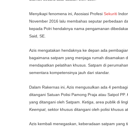
Menyikapi fenomena ini, Asosiasi Profesi
Sekuriti
Indon
November 2016 lalu membahas seputar perbedaan dan 
kepada Polri hendaknya nama pengamanan dibedakan 
Said, SE.
Azis mengatakan hendaknya ke depan ada pembagian
bagaimana satpam yang menjaga rumah disamakan de
mendapatkan pelatihan khusus. Satpam di perumahan 
sementara kompetensinya jauh dari standar.
Dalam Rakernas ini, Azis mengusulkan ada 4 pembag
ditangani Satuan Polisi Pamong Praja atau Satpol PP.
yang ditangani oleh Satpam.
Ketiga
, area publik di li
Keempat
, sektor khusus ditangani oleh polisi khusus a
Azis kembali menegaskan, keberadaan satpam yang tida