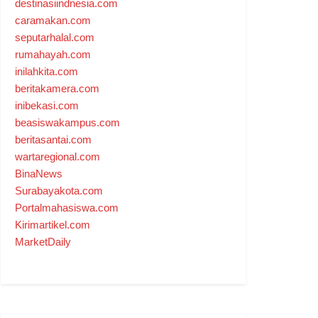
destinasiindnesia.com
caramakan.com
seputarhalal.com
rumahayah.com
inilahkita.com
beritakamera.com
inibekasi.com
beasiswakampus.com
beritasantai.com
wartaregional.com
BinaNews
Surabayakota.com
Portalmahasiswa.com
Kirimartikel.com
MarketDaily