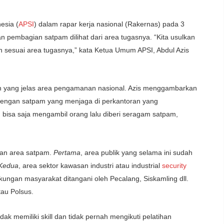
esia (
APSI
) dalam rapar kerja nasional (Rakernas) pada 3
pembagian satpam dilihat dari area tugasnya. “Kita usulkan
sesuai area tugasnya,” kata Ketua Umum APSI, Abdul Azis
 yang jelas area pengamanan nasional. Azis menggambarkan
ngan satpam yang menjaga di perkantoran yang
bisa saja mengambil orang lalu diberi seragam satpam,
ian area satpam.
Pertama
, area publik yang selama ini sudah
Kedua
, area sektor kawasan industri atau industrial
security
ngkungan masyarakat ditangani oleh Pecalang, Siskamling dll.
tau Polsus.
k memiliki skill dan tidak pernah mengikuti pelatihan