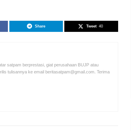
Share
Tweet
40
tar satpam berprestasi, giat perusahaan BUJP atau
ilis tulisannya ke email beritasatpam@gmail.com. Terima