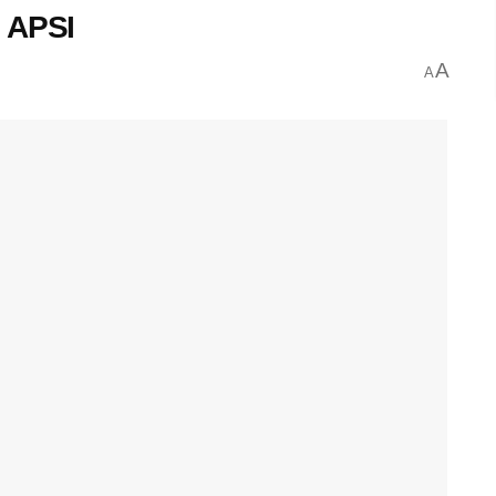
n APSI
A
A