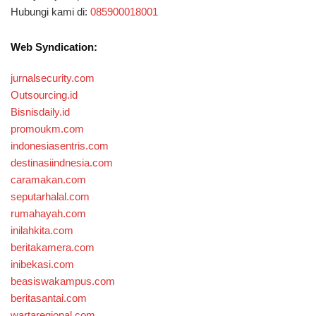
Hubungi kami di:
085900018001
Web Syndication:
jurnalsecurity.com
Outsourcing.id
Bisnisdaily.id
promoukm.com
indonesiasentris.com
destinasiindnesia.com
caramakan.com
seputarhalal.com
rumahayah.com
inilahkita.com
beritakamera.com
inibekasi.com
beasiswakampus.com
beritasantai.com
wartaregional.com