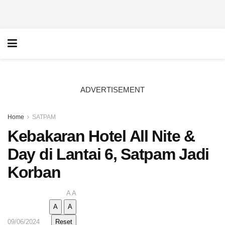
ADVERTISEMENT
Home
SATPAM
Kebakaran Hotel All Nite &
Day di Lantai 6, Satpam Jadi
Korban
A
A
A
A
09/06/2024
Reset