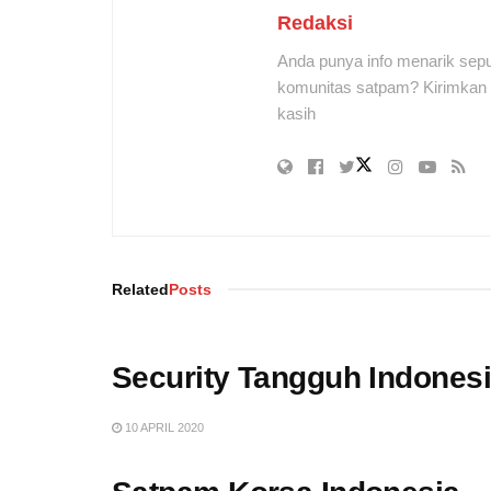
Redaksi
Anda punya info menarik sepu
komunitas satpam? Kirimkan r
kasih
Related
Posts
Security Tangguh Indones
10 APRIL 2020