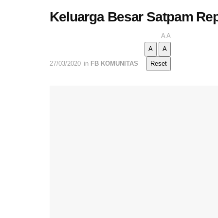
Keluarga Besar Satpam Rep
A
A
A
A
27/03/2020
in
FB KOMUNITAS
Reset