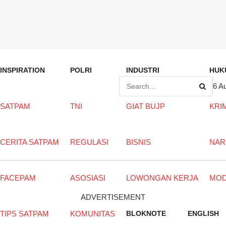
INSPIRATION
POLRI
INDUSTRI
HUK
6 A
SATPAM
TNI
GIAT BUJP
KRI
CERITA SATPAM
REGULASI
BISNIS
NAR
FACEPAM
ASOSIASI
LOWONGAN KERJA
MO
ADVERTISEMENT
TIPS SATPAM
KOMUNITAS
BLOKNOTE
ENGLISH