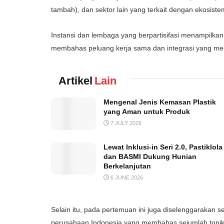
tambah
), dan
sektor
lain yang
terkait
dengan
ekosist
Instansi
dan
lembaga
yang
berpartisifasi
menampilkan
membahas
peluang
kerja
sama
dan
integrasi
yang
me
Artikel
Lain
Mengenal Jenis Kemasan Plastik
yang Aman untuk Produk
7 JULY 2026
Lewat Inklusi-in Seri 2.0, Pastiklola
dan BASMI Dukung Hunian
Berkelanjutan
6 JUNE 2026
Selain
itu
,
pada
pertemuan
ini
juga
diselenggarakan
s
perusahaan
Indonesia
yang
membahas
sejumlah
topi