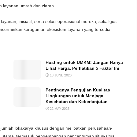
em
layanan
umrah dan
ziarah
.
layanan
,
inisiatif
,
serta
solusi
operasional
mereka
,
sekaligus
ncerminkan
keragaman
ekosistem
layanan
yang
tersedia
.​
Hosting untuk UMKM: Jangan Hanya
Lihat Harga, Perhatikan 5 Faktor Ini
13 JUNE 2026
Pentingnya Pengujian Kualitas
Lingkungan untuk Menjaga
Kesehatan dan Keberlanjutan
22 MAY 2026
ejumlah
lokakarya
khusus
dengan
melibatkan
perusahaan-
k
utama
,
termasuk
pengembangan
pencantuman
situs-situs