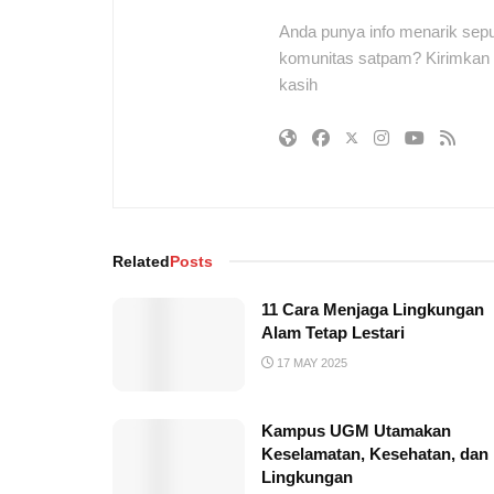
Anda punya info menarik sepu
komunitas satpam? Kirimkan r
kasih
Related
Posts
11 Cara Menjaga Lingkungan
Alam Tetap Lestari
17 MAY 2025
Kampus UGM Utamakan
Keselamatan, Kesehatan, dan
Lingkungan