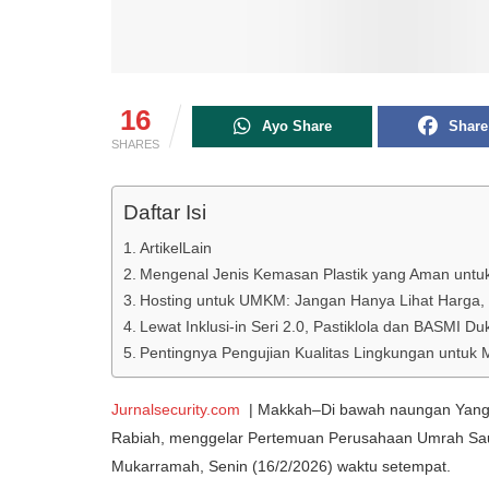
16
Ayo Share
Share
SHARES
Daftar Isi
ArtikelLain
Mengenal Jenis Kemasan Plastik yang Aman untu
Hosting untuk UMKM: Jangan Hanya Lihat Harga, P
Lewat Inklusi-in Seri 2.0, Pastiklola dan BASMI D
Pentingnya Pengujian Kualitas Lingkungan untuk
Jurnalsecurity.com
| Makkah–
Di
bawah
naungan
Yan
Rabiah
, menggelar
Pertemuan
Perusahaan Umrah Sau
Mukarramah, Senin (16/2/2026) waktu setempat.