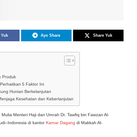
 Yuk
Ayo Share
Share Yuk
k Produk
erhatikan 5 Faktor Ini
ukung Hunian Berkelanjutan
 Menjaga Kesehatan dan Keberlanjutan
g
Mulia
Menteri Haji dan Umrah Dr.
Tawfiq
bin
Fawzan
Al-
di–Indonesia di
kantor
Kamar
Dagang
di Makkah Al-