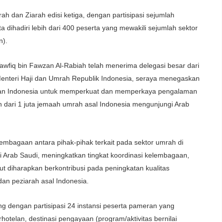
rah dan
Ziarah
edisi
ketiga
,
dengan
partisipasi
sejumlah
ta
dihadiri
lebih
dari
400
peserta
yang
mewakili
sejumlah
sektor
n
)
.​
awfiq
bin
Fawzan
Al-
Rabiah
telah
menerima
delegasi
besar
dari
enteri Haji dan Umrah
Republik
Indonesia,
seraya
menegaskan
an
Indonesia
untuk
memperkuat
dan
memperkaya
pengalaman
h
dari
1
juta
jemaah
umrah
asal
Indonesia
mengunjungi
Arab
lembagaan
antara
pihak-pihak
terkait
pada
sektor
umrah di
i
Arab Saudi
,
meningkatkan
tingkat
koordinasi
kelembagaan
,
ut
diharapkan
berkontribusi
pada
peningkatan
kualitas
dan
peziarah
asal
Indonesia.​
ng
dengan
partisipasi
24
instansi
peserta
pameran
yang
rhotelan
,
destinasi
pengayaan
(program/
aktivitas
bernilai