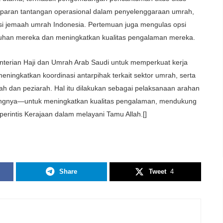
paran
tantangan
operasional
dalam
penyelenggaraan
umrah
,
si
jemaah
umrah Indonesia.
Pertemuan
juga
mengulas
opsi
uhan
mereka
dan
meningkatkan
kualitas
pengalaman
mereka
.​
terian Haji dan Umrah
Arab Saudi
untuk
memperkuat
kerja
meningkatkan
koordinasi
antarpihak
terkait
sektor
umrah,
serta
ah dan
peziarah
. Hal
itu
dilakukan
sebagai
pelaksanaan
arahan
ngnya
—
untuk
meningkatkan
kualitas
pengalaman
,
mendukung
perintis
Kerajaan
dalam
melayani
Tamu
Allah.[]
Share
Tweet
4