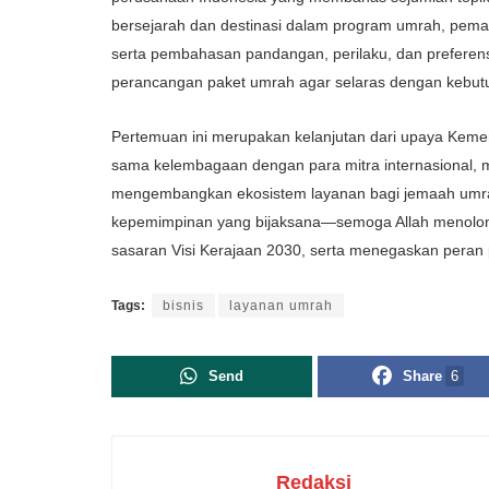
bersejarah
dan
destinasi
dalam
program umrah,
pema
serta
pembahasan
pandangan
,
perilaku
, dan
preferen
perancangan
paket
umrah agar
selaras
dengan
kebut
Pertemuan
ini
merupakan
kelanjutan
dari
upaya
Kemen
sama
kelembagaan
dengan
para
mitra
internasional
,
mengembangkan
ekosistem
layanan
bagi
jemaah
umr
kepemimpinan
yang
bijaksana
—
semoga
Allah
menolo
sasaran
Visi
Kerajaan 2030,
serta
menegaskan
peran
Tags:
bisnis
layanan umrah
Send
Share
6
Redaksi