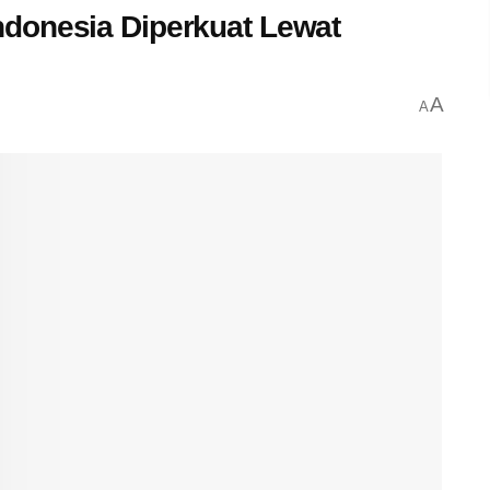
donesia Diperkuat Lewat
A
A