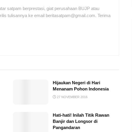
tar satpam berprestasi, giat perusahaan BUJP atau
ilis tulisannya ke email beritasatpam@gmail.com. Terima
Hijaukan Negeri di Hari
Menanam Pohon Indonesia
27 NOVEMBER 2016
Hati-hati! Inilah Titik Rawan
Banjir dan Longsor di
Pangandaran