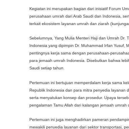
Kegiatan
ini
merupakan
bagian
dari
inisiatif
Forum Um
perusahaan
umrah
dari
Arab Saudi dan Indonesia,
ser
terkait
ekosistem
layanan
umrah dan
ziarah
(
kunjunga
Sebelumnya
, Yang
Mulia
Menteri Haji dan Umrah Dr.
T
Indonesia yang
dipimpin
Dr. Muhammad Irfan Yusuf, M
pentingnya
kerja
sama
dengan
perusahaan-perusaha
para
jemaah
umrah Indonesia.
Disebutkan
bahwa
lebi
Saudi
setiap
tahun
.​
Pertemuan
ini
bertujuan
memperdalam
kerja
sama
ke
Republik
Indonesia dan para
mitra
penyedia
layanan
d
serta
menyatukan
konsep
dan
prosedur
.
Upaya
terseb
pengalaman
Tamu
Allah
dari
kalangan
jemaah
umrah 
Pertemuan
ini
juga
menghadirkan
pameran
pendampi
mewakili
penyedia
layanan
dari
sektor
transportasi
,
pe