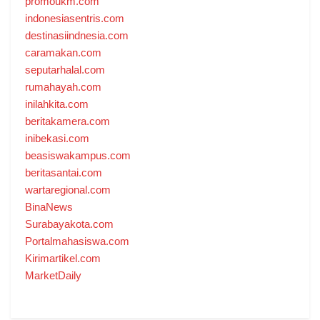
promoukm.com
indonesiasentris.com
destinasiindnesia.com
caramakan.com
seputarhalal.com
rumahayah.com
inilahkita.com
beritakamera.com
inibekasi.com
beasiswakampus.com
beritasantai.com
wartaregional.com
BinaNews
Surabayakota.com
Portalmahasiswa.com
Kirimartikel.com
MarketDaily