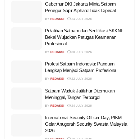
Gubernur DKI Jakarta Minta Satpam
Penegur Sopir Alphard Tidak Dipecat
BY
REDAKSI
24 JULY 2026
Pelatihan Satpam dan Sertifikasi SKKNI:
Bekal Wujudkan Petugas Keamanan
Profesional
BY
REDAKSI
30 JULY 2026
Profesi Satpam Indonesia: Panduan
Lengkap Menjadi Satpam Profesional
BY
REDAKSI
22 JULY 2026
Satpam Waduk Jatiluhur Ditemukan
Meninggal, Tangan Terborgol
BY
REDAKSI
24 JULY 2026
International Security Officer Day, PIKM
Gelar Anugerah Security Swasta Malaysia
2026
BY
REDAKSI
26 JULY 2026