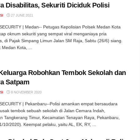
a Disabilitas, Sekuriti Diciduk Polisi
SI
27 JUNE 2021
ECURITY | Medan-- Petugas Kepolisian Polsek Medan Kota
p oknum sekuriti yang sempat viral menganiaya pria
tas, di Pajak Simpang Limun Jalan SM Raja, Sabtu (26/6) siang.
 Medan Kota, ...
Keluarga Robohkan Tembok Sekolah dan
ya Satpam
SI
8 NOVEMBER 2020
ECURITY | Pekanbaru--Polisi amankan empat bersaudara
usak tembok sebuah sekolah di Jalan Cemara Indah,
an Tangkerang Timur, Kecamatan Tenayan Raya, Pekanbaru,
1/10/2020). Keempat pelaku, yaitu AL, EK, RY, ...