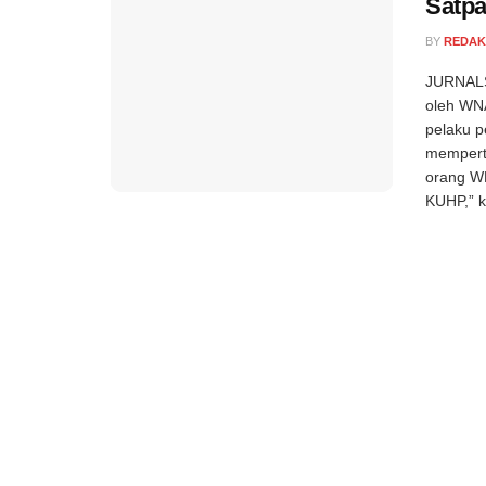
Satpa
BY
REDAK
JURNALS
oleh WNA
pelaku p
mempert
orang WN
KUHP,” k