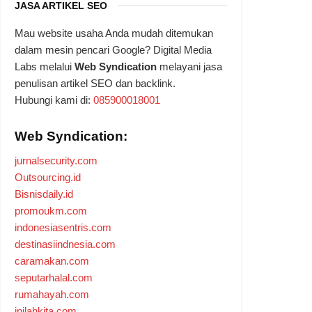
JASA ARTIKEL SEO
Mau website usaha Anda mudah ditemukan
dalam mesin pencari Google? Digital Media
Labs melalui
Web Syndication
melayani jasa
penulisan artikel SEO dan backlink.
Hubungi kami di:
085900018001
Web Syndication:
jurnalsecurity.com
Outsourcing.id
Bisnisdaily.id
promoukm.com
indonesiasentris.com
destinasiindnesia.com
caramakan.com
seputarhalal.com
rumahayah.com
inilahkita.com