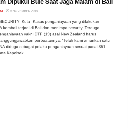
m Dipukul Bule Saat Jaga Malam di Bali
SI
9 NOVEMBER 2019
ECURITY| Kuta--Kasus penganiayaan yang dilakukan
 kembali terjadi di Bali dan menimpa security. Terduga
enganiayaan yakni DTF (19) asal New Zealand harus
anggungjawabkan perbuatannya. “Telah kami amankan satu
A diduga sebagai pelaku penganiayaan sesuai pasal 351
ata Kapolsek ...