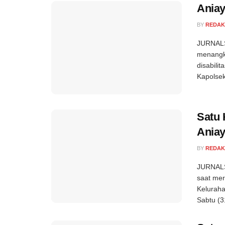
Aniay
BY
REDAK
JURNALS
menangka
disabili
Kapolsek
Satu 
Ania
BY
REDAK
JURNALS
saat mer
Kelurah
Sabtu (3