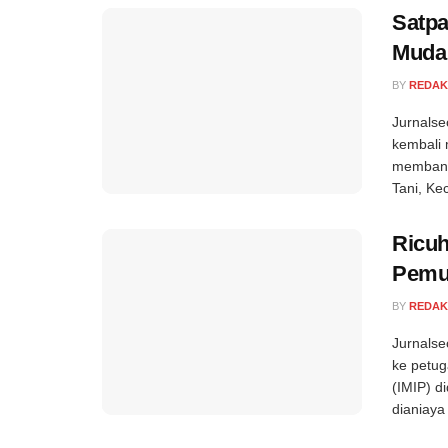
Satp
Muda
BY
REDAK
Jurnalse
kembali 
membant
Tani, Ke
Ricuh
Pemu
BY
REDAK
Jurnalse
ke petug
(IMIP) d
dianiaya 