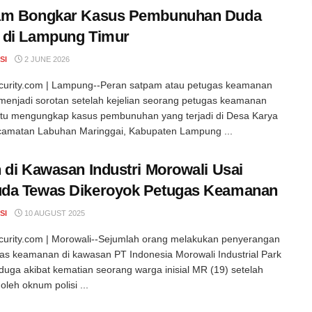
am Bongkar Kasus Pembunuhan Duda
 di Lampung Timur
SI
2 JUNE 2026
curity.com | Lampung--Peran satpam atau petugas keamanan
menjadi sorotan setelah kejelian seorang petugas keamanan
u mengungkap kasus pembunuhan yang terjadi di Desa Karya
camatan Labuhan Maringgai, Kabupaten Lampung ...
 di Kawasan Industri Morowali Usai
da Tewas Dikeroyok Petugas Keamanan
SI
10 AUGUST 2025
curity.com | Morowali--Sejumlah orang melakukan penyerangan
as keamanan di kawasan PT Indonesia Morowali Industrial Park
iduga akibat kematian seorang warga inisial MR (19) setelah
oleh oknum polisi ...