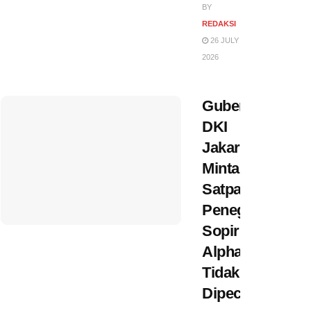
BY
REDAKSI
26 JULY
2026
Gubernur
DKI
Jakarta
Minta
Satpam
Penegur
Sopir
Alphard
Tidak
Dipecat