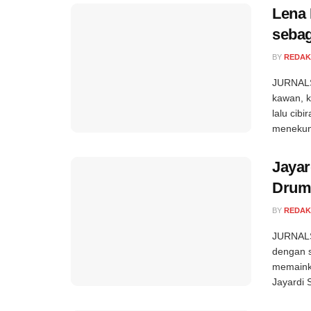
Lena 
seba
BY
REDAK
JURNALS
kawan, k
lalu cibi
menekuni
Jayar
Drum
BY
REDAK
JURNALSE
dengan s
memaink
Jayardi 