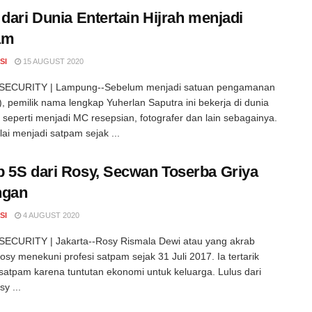
 dari Dunia Entertain Hijrah menjadi
am
SI
15 AUGUST 2020
ECURITY | Lampung--Sebelum menjadi satuan pengamanan
, pemilik nama lengkap Yuherlan Saputra ini bekerja di dunia
n seperti menjadi MC resepsian, fotografer dan lain sebagainya.
ai menjadi satpam sejak ...
 5S dari Rosy, Secwan Toserba Griya
ngan
SI
4 AUGUST 2020
ECURITY | Jakarta--Rosy Rismala Dewi atau yang akrab
osy menekuni profesi satpam sejak 31 Juli 2017. Ia tertarik
satpam karena tuntutan ekonomi untuk keluarga. Lulus dari
y ...