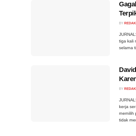
Gagal
Terpi
BY
REDAK
JURNALS
tiga kal
selama t
David
Kare
BY
REDAK
JURNALS
kerja se
memilih 
tidak mer