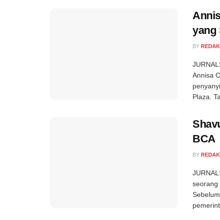
Annis
yang
BY
REDAK
JURNALSE
Annisa O
penyanyi
Plaza. Ta
Shavu
BCA
BY
REDAK
JURNALSE
seorang 
Sebelumn
pemerint