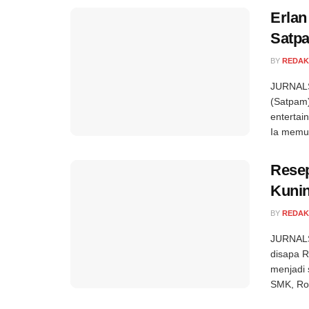
Erlan
Satp
BY
REDAK
JURNALS
(Satpam)
entertai
Ia memul
Resep
Kuni
BY
REDAK
JURNALS
disapa R
menjadi 
SMK, Ros