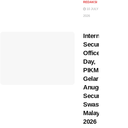
REDAKSI
10 JULY
2026
International
Security
Officer
Day,
PIKM
Gelar
Anugerah
Security
Swasta
Malaysia
2026