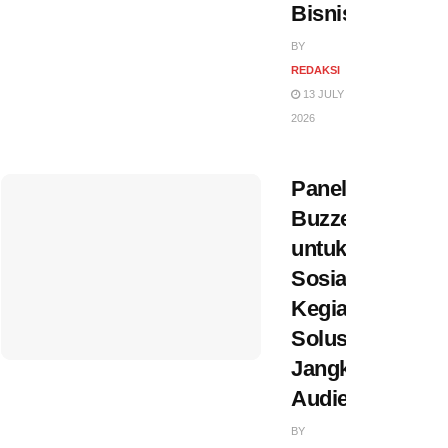
Bisnis
BY
REDAKSI
13 JULY
2026
Panel
Buzzer
untuk
Sosialisasi
Kegiatan,
Solusi
Jangkau
Audiens
BY