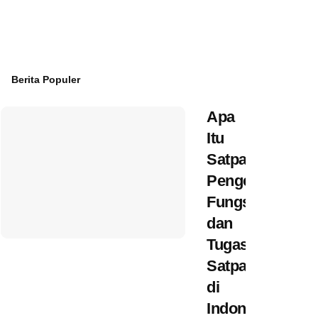
Berita Populer
Apa
Itu
Satpam?
Pengertian,
Fungsi,
dan
Tugas
Satpam
di
Indonesia