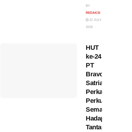
BY
REDAKSI
22 JULY
2026
HUT
ke-24
PT
Bravo
Satria
Perkasa,
Perkuat
Semangat
Hadapi
Tantangan