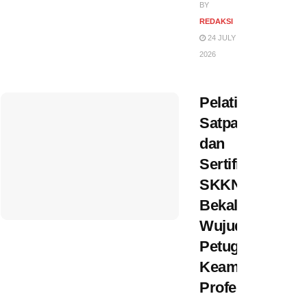
BY
REDAKSI
24 JULY
2026
Pelatihan
Satpam
dan
Sertifikasi
SKKNI:
Bekal
Wujudkan
Petugas
Keamanan
Profesional