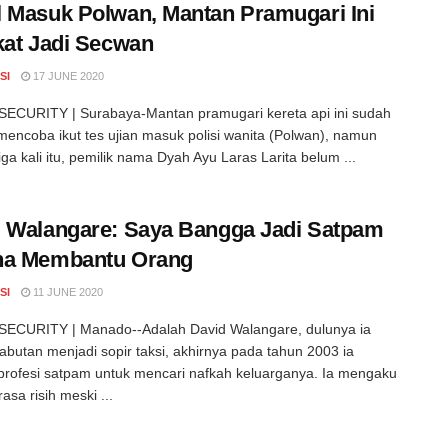
 Masuk Polwan, Mantan Pramugari Ini
kat Jadi Secwan
SI
17 JUNE 2020
ECURITY | Surabaya-Mantan pramugari kereta api ini sudah
i mencoba ikut tes ujian masuk polisi wanita (Polwan), namun
iga kali itu, pemilik nama Dyah Ayu Laras Larita belum ...
 Walangare: Saya Bangga Jadi Satpam
na Membantu Orang
SI
11 JUNE 2020
ECURITY | Manado--Adalah David Walangare, dulunya ia
rabutan menjadi sopir taksi, akhirnya pada tahun 2003 ia
profesi satpam untuk mencari nafkah keluarganya. Ia mengaku
asa risih meski ...