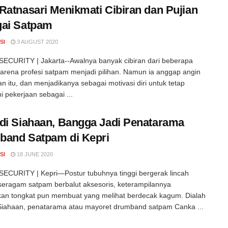
Ratnasari Menikmati Cibiran dan Pujian
gai Satpam
SI
3 AUGUST 2020
ECURITY | Jakarta--Awalnya banyak cibiran dari beberapa
arena profesi satpam menjadi pilihan. Namun ia anggap angin
ran itu, dan menjadikanya sebagai motivasi diri untuk tetap
 pekerjaan sebagai ...
di Siahaan, Bangga Jadi Penatarama
band Satpam di Kepri
SI
18 JUNE 2020
CURITY | Kepri—Postur tubuhnya tinggi bergerak lincah
eragam satpam berbalut aksesoris, keterampilannya
an tongkat pun membuat yang melihat berdecak kagum. Dialah
Siahaan, penatarama atau mayoret drumband satpam Canka ...