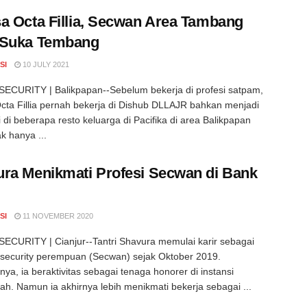
a Octa Fillia, Secwan Area Tambang
 Suka Tembang
SI
10 JULY 2021
CURITY | Balikpapan--Sebelum bekerja di profesi satpam,
cta Fillia pernah bekerja di Dishub DLLAJR bahkan menjadi
 di beberapa resto keluarga di Pacifika di area Balikpapan
k hanya ...
ra Menikmati Profesi Secwan di Bank
SI
11 NOVEMBER 2020
CURITY | Cianjur--Tantri Shavura memulai karir sebagai
security perempuan (Secwan) sejak Oktober 2019.
ya, ia beraktivitas sebagai tenaga honorer di instansi
ah. Namun ia akhirnya lebih menikmati bekerja sebagai ...