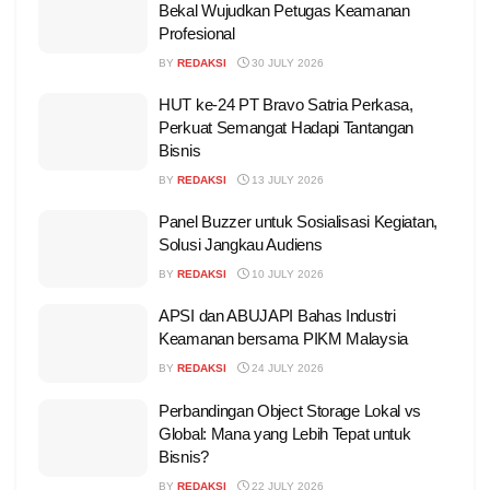
Bekal Wujudkan Petugas Keamanan
Profesional
BY
REDAKSI
30 JULY 2026
HUT ke-24 PT Bravo Satria Perkasa,
Perkuat Semangat Hadapi Tantangan
Bisnis
BY
REDAKSI
13 JULY 2026
Panel Buzzer untuk Sosialisasi Kegiatan,
Solusi Jangkau Audiens
BY
REDAKSI
10 JULY 2026
APSI dan ABUJAPI Bahas Industri
Keamanan bersama PIKM Malaysia
BY
REDAKSI
24 JULY 2026
Perbandingan Object Storage Lokal vs
Global: Mana yang Lebih Tepat untuk
Bisnis?
BY
REDAKSI
22 JULY 2026