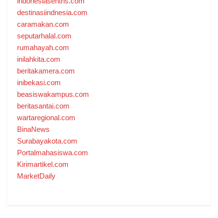
indonesiasentris.com
destinasiindnesia.com
caramakan.com
seputarhalal.com
rumahayah.com
inilahkita.com
beritakamera.com
inibekasi.com
beasiswakampus.com
beritasantai.com
wartaregional.com
BinaNews
Surabayakota.com
Portalmahasiswa.com
Kirimartikel.com
MarketDaily