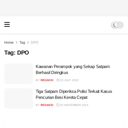
Home
Tag
DPO
Tag:
DPO
Kawanan Perampok yang Sekap Satpam
Berhasil Diringkus
BY
REDAKSI
20 JULY 2022
Tiga Satpam Diperiksa Polisi Terkait Kasus
Pencurian Besi Kereta Cepat
BY
REDAKSI
25 NOVEMBER 2021