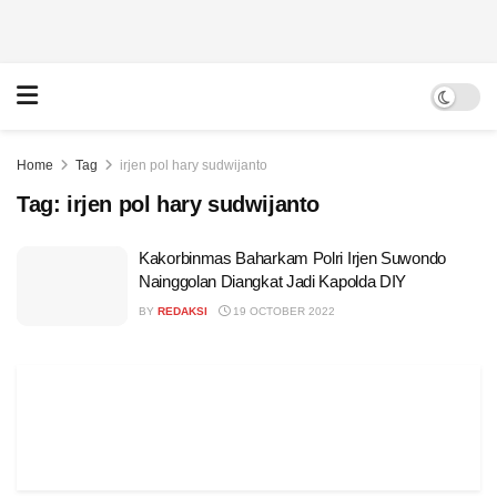
Home
Tag
irjen pol hary sudwijanto
Tag:
irjen pol hary sudwijanto
Kakorbinmas Baharkam Polri Irjen Suwondo
Nainggolan Diangkat Jadi Kapolda DIY
BY
REDAKSI
19 OCTOBER 2022