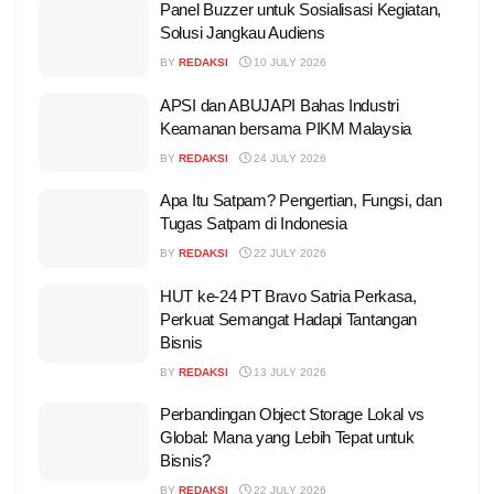
Panel Buzzer untuk Sosialisasi Kegiatan,
Solusi Jangkau Audiens
BY
REDAKSI
10 JULY 2026
APSI dan ABUJAPI Bahas Industri
Keamanan bersama PIKM Malaysia
BY
REDAKSI
24 JULY 2026
Apa Itu Satpam? Pengertian, Fungsi, dan
Tugas Satpam di Indonesia
BY
REDAKSI
22 JULY 2026
HUT ke-24 PT Bravo Satria Perkasa,
Perkuat Semangat Hadapi Tantangan
Bisnis
BY
REDAKSI
13 JULY 2026
Perbandingan Object Storage Lokal vs
Global: Mana yang Lebih Tepat untuk
Bisnis?
BY
REDAKSI
22 JULY 2026