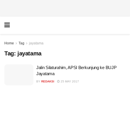
Home
Tag
jayatama
Tag:
jayatama
Jalin Silaturahim, APSI Berkunjung ke BUJP
Jayatama
BY
REDAKSI
25 MAY 2017