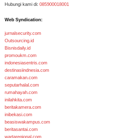
Hubungi kami di:
085900018001
Web Syndication:
jurnalsecurity.com
Outsourcing.id
Bisnisdaily.id
promoukm.com
indonesiasentris.com
destinasiindnesia.com
caramakan.com
seputarhalal.com
rumahayah.com
inilahkita.com
beritakamera.com
inibekasi.com
beasiswakampus.com
beritasantai.com
wartaregional.com