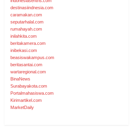
indonesiasentris.com
destinasiindnesia.com
caramakan.com
seputarhalal.com
rumahayah.com
inilahkita.com
beritakamera.com
inibekasi.com
beasiswakampus.com
beritasantai.com
wartaregional.com
BinaNews
Surabayakota.com
Portalmahasiswa.com
Kirimartikel.com
MarketDaily