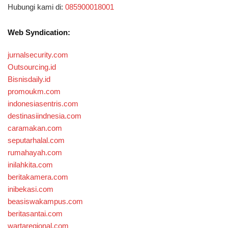
Hubungi kami di:
085900018001
Web Syndication:
jurnalsecurity.com
Outsourcing.id
Bisnisdaily.id
promoukm.com
indonesiasentris.com
destinasiindnesia.com
caramakan.com
seputarhalal.com
rumahayah.com
inilahkita.com
beritakamera.com
inibekasi.com
beasiswakampus.com
beritasantai.com
wartaregional.com