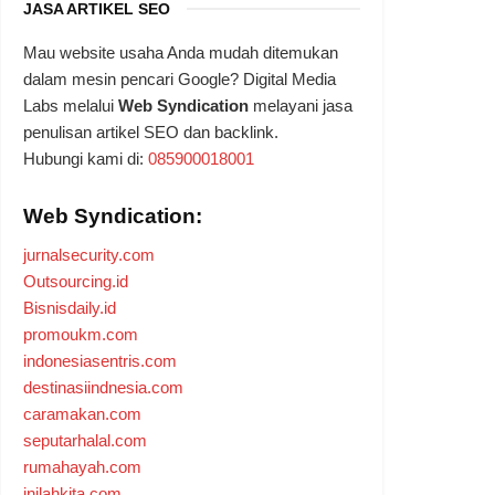
JASA ARTIKEL SEO
Mau website usaha Anda mudah ditemukan
dalam mesin pencari Google? Digital Media
Labs melalui
Web Syndication
melayani jasa
penulisan artikel SEO dan backlink.
Hubungi kami di:
085900018001
Web Syndication:
jurnalsecurity.com
Outsourcing.id
Bisnisdaily.id
promoukm.com
indonesiasentris.com
destinasiindnesia.com
caramakan.com
seputarhalal.com
rumahayah.com
inilahkita.com