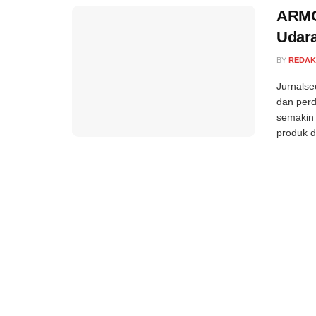
ARMO 
Udara
BY
REDAK
Jurnalse
dan perd
semakin 
produk da