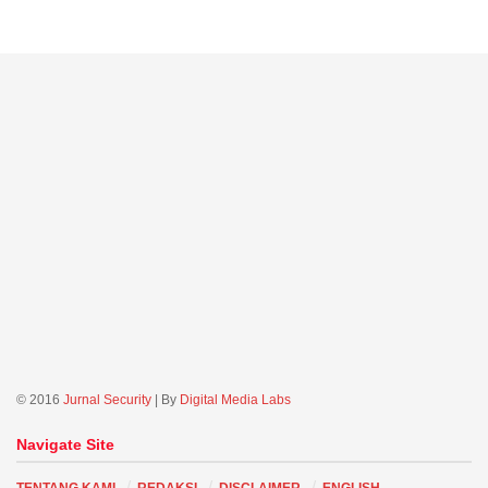
© 2016
Jurnal Security
| By
Digital Media Labs
Navigate Site
TENTANG KAMI
REDAKSI
DISCLAIMER
ENGLISH