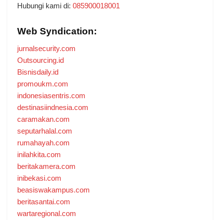
Hubungi kami di:
085900018001
Web Syndication:
jurnalsecurity.com
Outsourcing.id
Bisnisdaily.id
promoukm.com
indonesiasentris.com
destinasiindnesia.com
caramakan.com
seputarhalal.com
rumahayah.com
inilahkita.com
beritakamera.com
inibekasi.com
beasiswakampus.com
beritasantai.com
wartaregional.com