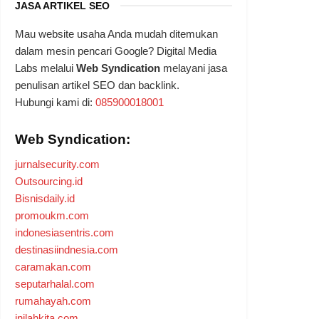
JASA ARTIKEL SEO
Mau website usaha Anda mudah ditemukan
dalam mesin pencari Google? Digital Media
Labs melalui
Web Syndication
melayani jasa
penulisan artikel SEO dan backlink.
Hubungi kami di:
085900018001
Web Syndication:
jurnalsecurity.com
Outsourcing.id
Bisnisdaily.id
promoukm.com
indonesiasentris.com
destinasiindnesia.com
caramakan.com
seputarhalal.com
rumahayah.com
inilahkita.com