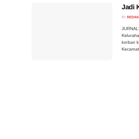
Jadi 
BY
REDAK
JURNALS
Keluraha
korban k
Kecamata