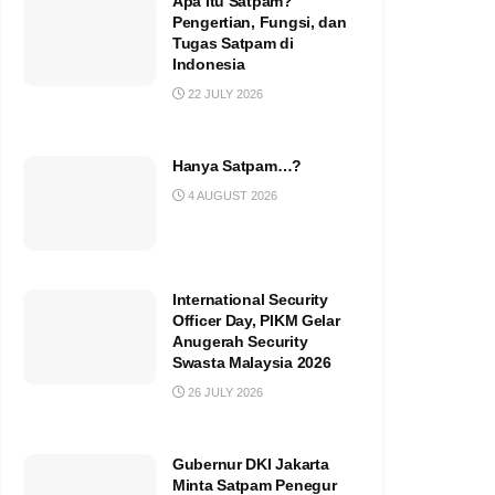
Apa Itu Satpam?
Pengertian, Fungsi, dan
Tugas Satpam di
Indonesia
22 JULY 2026
Hanya Satpam…?
4 AUGUST 2026
International Security
Officer Day, PIKM Gelar
Anugerah Security
Swasta Malaysia 2026
26 JULY 2026
Gubernur DKI Jakarta
Minta Satpam Penegur