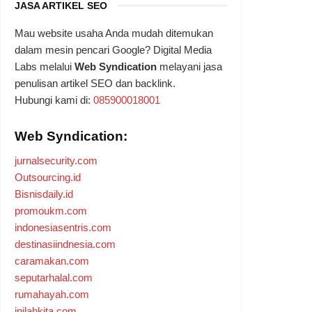
JASA ARTIKEL SEO
Mau website usaha Anda mudah ditemukan
dalam mesin pencari Google? Digital Media
Labs melalui
Web Syndication
melayani jasa
penulisan artikel SEO dan backlink.
Hubungi kami di:
085900018001
Web Syndication:
jurnalsecurity.com
Outsourcing.id
Bisnisdaily.id
promoukm.com
indonesiasentris.com
destinasiindnesia.com
caramakan.com
seputarhalal.com
rumahayah.com
inilahkita.com