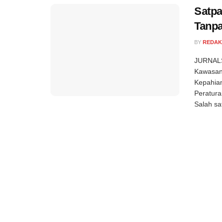
Satp
Tanp
BY
REDAK
JURNALS
Kawasan
Kepahian
Peratura
Salah sat