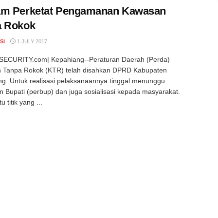
am Perketat Pengamanan Kawasan
a Rokok
SI
1 JULY 2017
ECURITY.com| Kepahiang--Peraturan Daerah (Perda)
 Tanpa Rokok (KTR) telah disahkan DPRD Kabupaten
g. Untuk realisasi pelaksanaannya tinggal menunggu
n Bupati (perbup) dan juga sosialisasi kepada masyarakat.
u titik yang ...