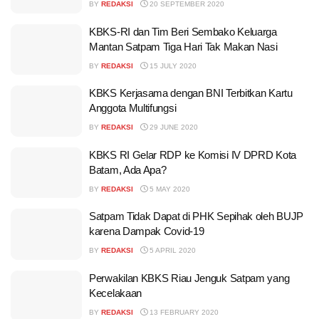
BY
REDAKSI
20 SEPTEMBER 2020
KBKS-RI dan Tim Beri Sembako Keluarga
Mantan Satpam Tiga Hari Tak Makan Nasi
BY
REDAKSI
15 JULY 2020
KBKS Kerjasama dengan BNI Terbitkan Kartu
Anggota Multifungsi
BY
REDAKSI
29 JUNE 2020
KBKS RI Gelar RDP ke Komisi IV DPRD Kota
Batam, Ada Apa?
BY
REDAKSI
5 MAY 2020
Satpam Tidak Dapat di PHK Sepihak oleh BUJP
karena Dampak Covid-19
BY
REDAKSI
5 APRIL 2020
Perwakilan KBKS Riau Jenguk Satpam yang
Kecelakaan
BY
REDAKSI
13 FEBRUARY 2020