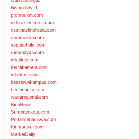
Outsourcing.id
Bisnisdaily.id
promoukm.com
indonesiasentris.com
destinasiindnesia.com
caramakan.com
seputarhalal.com
rumahayah.com
inilahkita.com
beritakamera.com
inibekasi.com
beasiswakampus.com
beritasantai.com
wartaregional.com
BinaNews
Surabayakota.com
Portalmahasiswa.com
Kirimartikel.com
MarketDaily