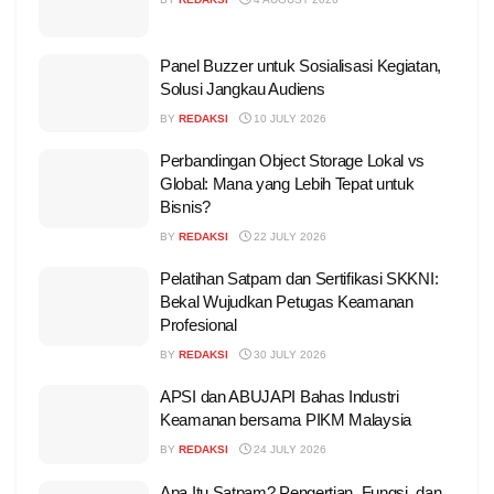
Panel Buzzer untuk Sosialisasi Kegiatan,
Solusi Jangkau Audiens
BY
REDAKSI
10 JULY 2026
Perbandingan Object Storage Lokal vs
Global: Mana yang Lebih Tepat untuk
Bisnis?
BY
REDAKSI
22 JULY 2026
Pelatihan Satpam dan Sertifikasi SKKNI:
Bekal Wujudkan Petugas Keamanan
Profesional
BY
REDAKSI
30 JULY 2026
APSI dan ABUJAPI Bahas Industri
Keamanan bersama PIKM Malaysia
BY
REDAKSI
24 JULY 2026
Apa Itu Satpam? Pengertian, Fungsi, dan