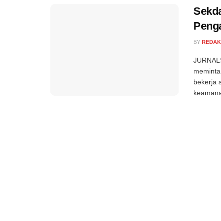
Sekda
Peng
BY
REDAK
JURNALS
meminta
bekerja 
keamanan