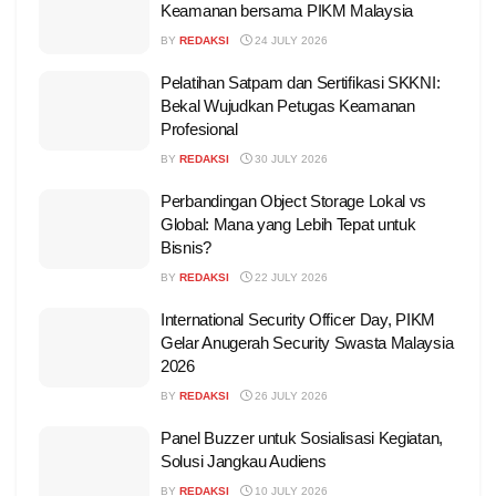
Keamanan bersama PIKM Malaysia
BY
REDAKSI
24 JULY 2026
Pelatihan Satpam dan Sertifikasi SKKNI:
Bekal Wujudkan Petugas Keamanan
Profesional
BY
REDAKSI
30 JULY 2026
Perbandingan Object Storage Lokal vs
Global: Mana yang Lebih Tepat untuk
Bisnis?
BY
REDAKSI
22 JULY 2026
International Security Officer Day, PIKM
Gelar Anugerah Security Swasta Malaysia
2026
BY
REDAKSI
26 JULY 2026
Panel Buzzer untuk Sosialisasi Kegiatan,
Solusi Jangkau Audiens
BY
REDAKSI
10 JULY 2026