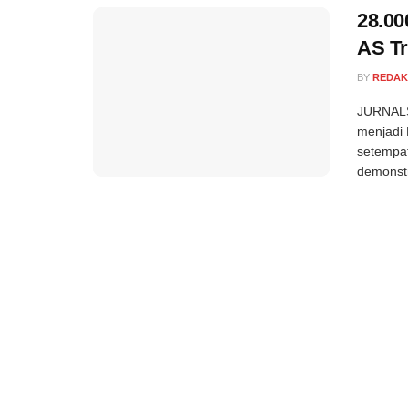
28.00
AS T
BY
REDAK
JURNALS
menjadi 
setempat
demonstr