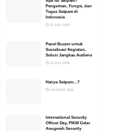
Apa Itu Satpam?
Pengertian, Fungsi, dan
Tugas Satpam di
Indonesia
22 JULY 2026
Panel Buzzer untuk
Sosialisasi Kegiatan,
Solusi Jangkau Audiens
10 JULY 2026
Hanya Satpam…?
4 AUGUST 2026
International Security
Officer Day, PIKM Gelar
Anugerah Security