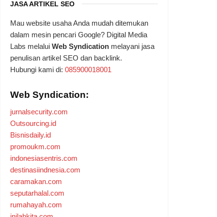
JASA ARTIKEL SEO
Mau website usaha Anda mudah ditemukan
dalam mesin pencari Google? Digital Media
Labs melalui
Web Syndication
melayani jasa
penulisan artikel SEO dan backlink.
Hubungi kami di:
085900018001
Web Syndication:
jurnalsecurity.com
Outsourcing.id
Bisnisdaily.id
promoukm.com
indonesiasentris.com
destinasiindnesia.com
caramakan.com
seputarhalal.com
rumahayah.com
inilahkita.com