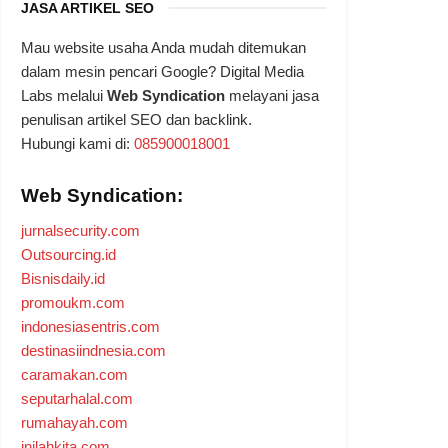
JASA ARTIKEL SEO
Mau website usaha Anda mudah ditemukan
dalam mesin pencari Google? Digital Media
Labs melalui
Web Syndication
melayani jasa
penulisan artikel SEO dan backlink.
Hubungi kami di:
085900018001
Web Syndication:
jurnalsecurity.com
Outsourcing.id
Bisnisdaily.id
promoukm.com
indonesiasentris.com
destinasiindnesia.com
caramakan.com
seputarhalal.com
rumahayah.com
inilahkita.com