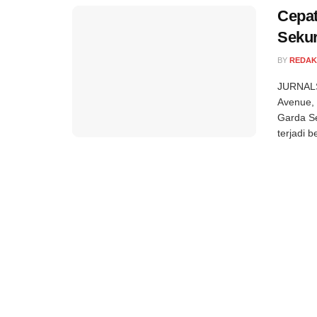
Cepat
Sekur
BY
REDAK
JURNALSE
Avenue,
Garda Se
terjadi b