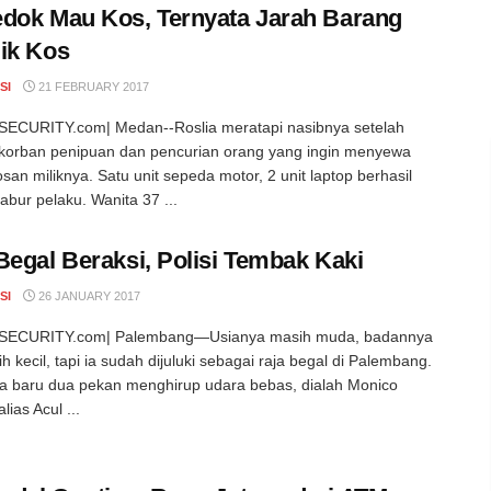
dok Mau Kos, Ternyata Jarah Barang
ik Kos
SI
21 FEBRUARY 2017
ECURITY.com| Medan--Roslia meratapi nasibnya setelah
korban penipuan dan pencurian orang yang ingin menyewa
san miliknya. Satu unit sepeda motor, 2 unit laptop berhasil
abur pelaku. Wanita 37 ...
Begal Beraksi, Polisi Tembak Kaki
SI
26 JANUARY 2017
ECURITY.com| Palembang—Usianya masih muda, badannya
h kecil, tapi ia sudah dijuluki sebagai raja begal di Palembang.
a baru dua pekan menghirup udara bebas, dialah Monico
lias Acul ...