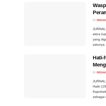
Waspa
Peram
BY
REDAK
JURNALS
ektra hat
yang dig
satunya .
Hati-
Meng
BY
REDAK
JURNALSE
Haiki (1
Kapolsek
sebagai 