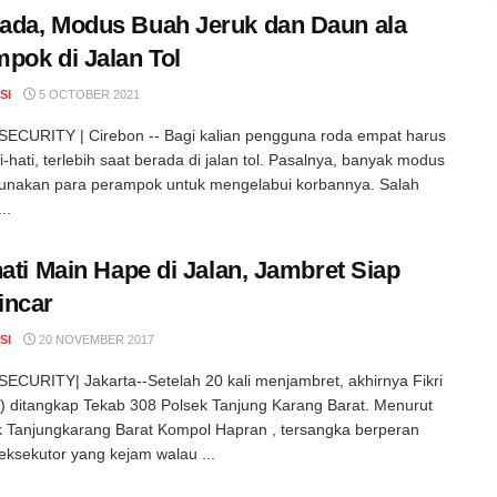
da, Modus Buah Jeruk dan Daun ala
pok di Jalan Tol
SI
5 OCTOBER 2021
ECURITY | Cirebon -- Bagi kalian pengguna roda empat harus
i-hati, terlebih saat berada di jalan tol. Pasalnya, banyak modus
unakan para perampok untuk mengelabui korbannya. Salah
..
hati Main Hape di Jalan, Jambret Siap
incar
SI
20 NOVEMBER 2017
CURITY| Jakarta--Setelah 20 kali menjambret, akhirnya Fikri
9) ditangkap Tekab 308 Polsek Tanjung Karang Barat. Menurut
 Tanjungkarang Barat Kompol Hapran , tersangka berperan
eksekutor yang kejam walau ...