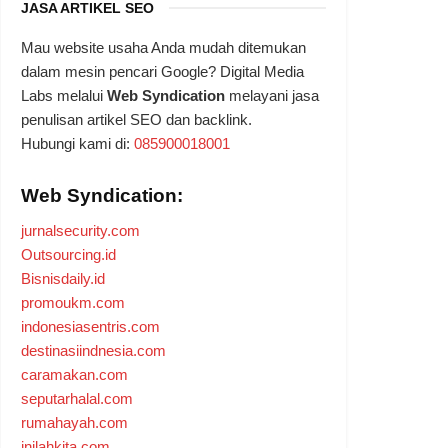
JASA ARTIKEL SEO
Mau website usaha Anda mudah ditemukan
dalam mesin pencari Google? Digital Media
Labs melalui
Web Syndication
melayani jasa
penulisan artikel SEO dan backlink.
Hubungi kami di:
085900018001
Web Syndication:
jurnalsecurity.com
Outsourcing.id
Bisnisdaily.id
promoukm.com
indonesiasentris.com
destinasiindnesia.com
caramakan.com
seputarhalal.com
rumahayah.com
inilahkita.com