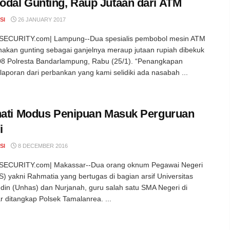
dal Gunting, Raup Jutaan dari ATM
SI
26 JANUARY 2017
ECURITY.com| Lampung--Dua spesialis pembobol mesin ATM
kan gunting sebagai ganjelnya meraup jutaan rupiah dibekuk
8 Polresta Bandarlampung, Rabu (25/1). “Penangkapan
laporan dari perbankan yang kami selidiki ada nasabah ...
hati Modus Penipuan Masuk Perguruan
i
SI
8 DECEMBER 2016
ECURITY.com| Makassar--Dua orang oknum Pegawai Negeri
NS) yakni Rahmatia yang bertugas di bagian arsif Universitas
in (Unhas) dan Nurjanah, guru salah satu SMA Negeri di
 ditangkap Polsek Tamalanrea. ...