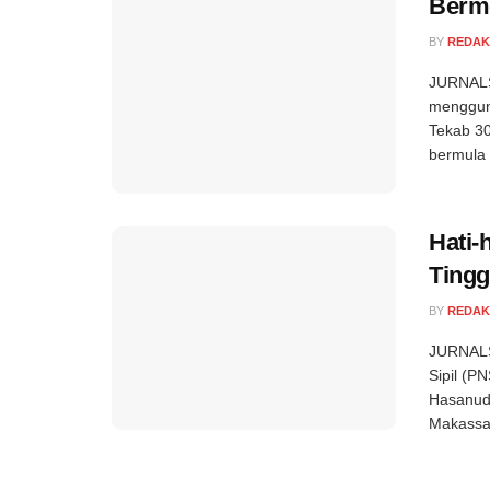
Bermo
BY
REDAK
JURNALS
mengguna
Tekab 30
bermula 
Hati-
Tingg
BY
REDAK
JURNALS
Sipil (P
Hasanudd
Makassar