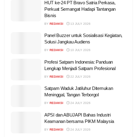
HUT ke-24 PT Bravo Satria Perkasa,
Perkuat Semangat Hadapi Tantangan
Bisnis
BY
REDAKSI
13 JULY 2026
Panel Buzzer untuk Sosialisasi Kegiatan,
Solusi Jangkau Audiens
BY
REDAKSI
10 JULY 2026
Profesi Satpam Indonesia: Panduan
Lengkap Menjadi Satpam Profesional
BY
REDAKSI
22 JULY 2026
Satpam Waduk Jatiluhur Ditemukan
Meninggal, Tangan Terborgol
BY
REDAKSI
24 JULY 2026
APSI dan ABUJAPI Bahas Industri
Keamanan bersama PIKM Malaysia
BY
REDAKSI
24 JULY 2026