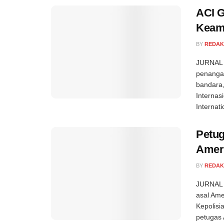
ACI G
Keam
BY
REDAK
JURNAL 
penanga
bandara,
Internas
Internati
Petu
Ameri
BY
REDAK
JURNAL 
asal Ame
Kepolisi
petugas 