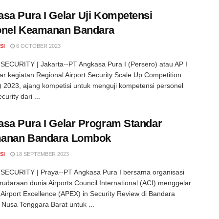
sa Pura I Gelar Uji Kompetensi
onel Keamanan Bandara
SI
6 OCTOBER 2023
ECURITY | Jakarta--PT Angkasa Pura I (Persero) atau AP I
r kegiatan Regional Airport Security Scale Up Competition
2023, ajang kompetisi untuk menguji kompetensi personel
curity dari ...
sa Pura I Gelar Program Standar
anan Bandara Lombok
SI
18 SEPTEMBER 2023
SECURITY | Praya--PT Angkasa Pura I bersama organisasi
udaraan dunia Airports Council International (ACI) menggelar
 Airport Excellence (APEX) in Security Review di Bandara
Nusa Tenggara Barat untuk ...