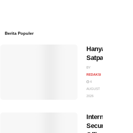
Berita Populer
Hanya
Satpam…?
BY
REDAKSI
4
AUGUST
2026
International
Security