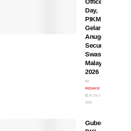
Officer
Day,
PIKM
Gelar
Anugerah
Security
Swasta
Malaysia
2026
BY
REDAKSI
26 JULY
2026
Gubernur