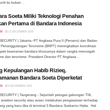
riti itu bukan ...
ra Soeta Miliki Teknologi Penahan
an Pertama di Bandara Indonesia
SI
13 DECEMBER 2020
ECURITY | Jakarta--PT Angkasa Pura II (Persero) dan Badan
 Penanggulangan Terorisme (BNPT) meningkatkan koordinasi
 aspek keamanan bandara khususnya dalam rangka mencegah
sme dan terorisme. President Director PT Angkasa ...
g Kepulangan Habib Rizieq,
manan Bandara Soeta Diperketat
SI
9 NOVEMBER 2020
ECURITY | Tangerang - Sejumlah petugas gabungan TNI,
n aviation security atau avsec melakukan pengawasan terhadap
g yang baru tiba di terminal 3 Bandara Soekarno Hatta. Hal