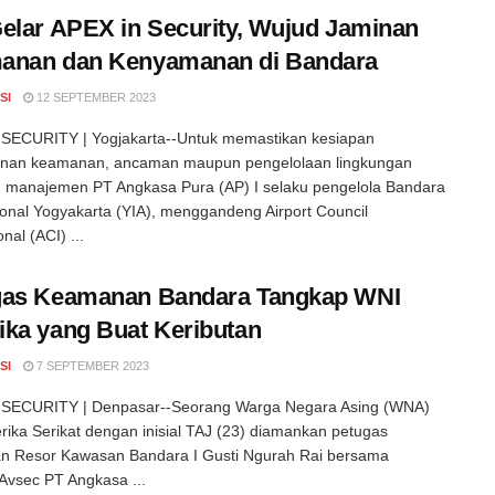
elar APEX in Security, Wujud Jaminan
anan dan Kenyamanan di Bandara
SI
12 SEPTEMBER 2023
SECURITY | Yogjakarta--Untuk memastikan kesiapan
nan keamanan, ancaman maupun pengelolaan lingkungan
 manajemen PT Angkasa Pura (AP) I selaku pengelola Bandara
ional Yogyakarta (YIA), menggandeng Airport Council
onal (ACI) ...
gas Keamanan Bandara Tangkap WNI
ka yang Buat Keributan
SI
7 SEPTEMBER 2023
SECURITY | Denpasar--Seorang Warga Negara Asing (WNA)
rika Serikat dengan inisial TAJ (23) diamankan petugas
an Resor Kawasan Bandara I Gusti Ngurah Rai bersama
Avsec PT Angkasa ...