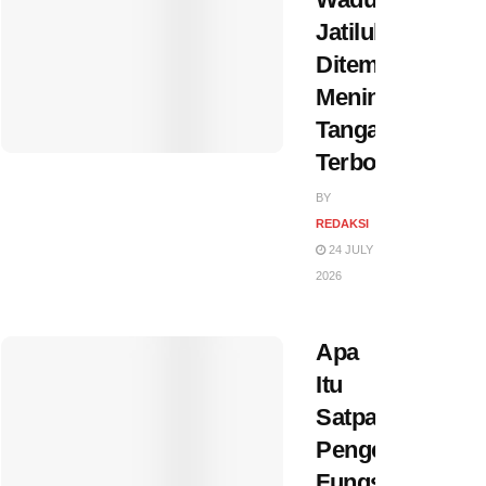
Jatiluhur
Ditemukan
Meninggal,
Tangan
Terborgol
BY
REDAKSI
24 JULY
2026
Apa
Itu
Satpam?
Pengertian,
Fungsi,