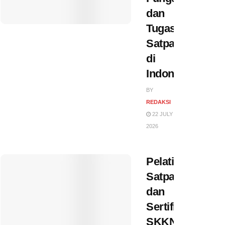
dan
Tugas
Satpam
di
Indonesia
BY
REDAKSI
22 JULY
2026
Pelatihan
Satpam
dan
Sertifikasi
SKKNI: