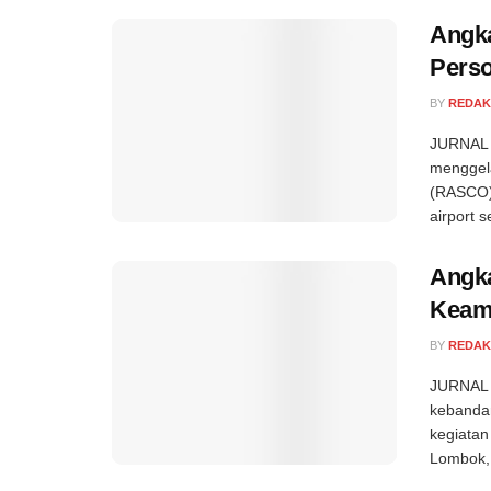
Angka
Pers
BY
REDAK
JURNAL S
menggela
(RASCO) 
airport se
Angka
Keam
BY
REDAK
JURNAL 
kebandar
kegiatan
Lombok, 