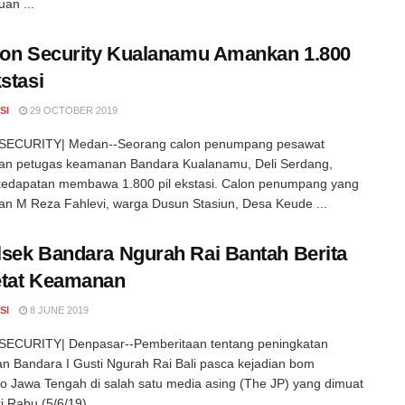
uan ...
ion Security Kualanamu Amankan 1.800
kstasi
SI
29 OCTOBER 2019
ECURITY| Medan--Seorang calon penumpang pesawat
an petugas keamanan Bandara Kualanamu, Deli Serdang,
kedapatan membawa 1.800 pil ekstasi. Calon penumpang yang
n M Reza Fahlevi, warga Dusun Stasiun, Desa Keude ...
sek Bandara Ngurah Rai Bantah Berita
etat Keamanan
SI
8 JUNE 2019
ECURITY| Denpasar--Pemberitaan tentang peningkatan
 Bandara I Gusti Ngurah Rai Bali pasca kejadian bom
o Jawa Tengah di salah satu media asing (The JP) yang dimuat
 Rabu (5/6/19) ...