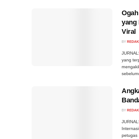
Ogah 
yang 
Viral
BY
REDAK
JURNALSE
yang ter
mengakib
sebelum
Angka
Banda
BY
REDAK
JURNALS
Internas
petugas 