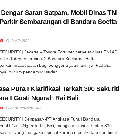
Dengar Saran Satpam, Mobil Dinas TNI
Parkir Sembarangan di Bandara Soetta
SI
10 MAY 2022
CURITY | Jakarta – Toyota Fortuner berpelat dinas TNI AD
pakir di depan terminal 2 Bandara Soekarno-Hatta
atkan macet parah bagi pengguna jalan lainnya. Padahal
nya, oknum pengemudi sudah ...
sa Pura I Klarifikasi Terkait 300 Sekuriti
ra I Gusti Ngurah Rai Bali
SI
24 NOVEMBER 2021
ECURITY | Denpasar--PT Angkasa Pura I Bandara
ional I Gusti Ngurah Rai, Bali, mengklarifikasi curhatan 300
sekuriti yang mengaku dipecat karena memiliki tato dan tindik.