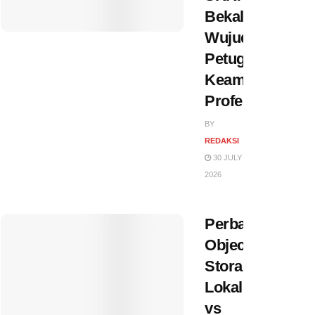
Bekal
Wujudkan
Petugas
Keamanan
Profesional
BY
REDAKSI
30 JULY
2026
Perbandingan
Object
Storage
Lokal
vs