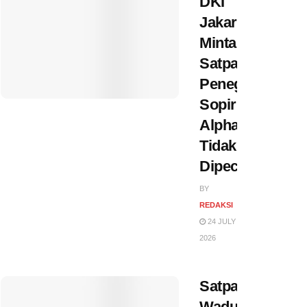
DKI
Jakarta
Minta
Satpam
Penegur
Sopir
Alphard
Tidak
Dipecat
BY
REDAKSI
24 JULY
2026
Satpam
Waduk