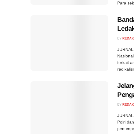
Para seku
Banda
Ledak
BY
REDAK
JURNALS
Nasional
terkait
radikali
Jelan
Penga
BY
REDAK
JURNALS
Polri da
penumpan