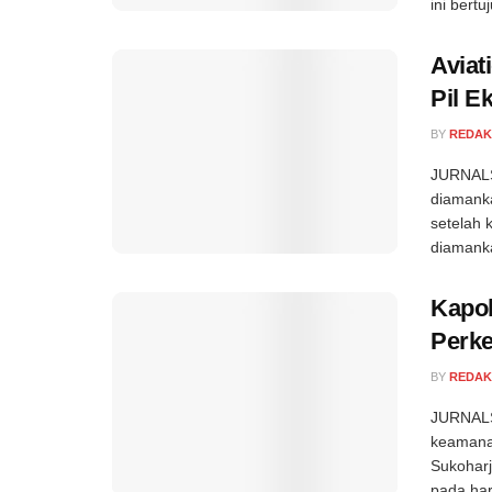
ini bertuj
Aviat
Pil E
BY
REDAK
JURNALS
diamank
setelah 
diamanka
Kapol
Perk
BY
REDAK
JURNALS
keamanan
Sukoharj
pada hari