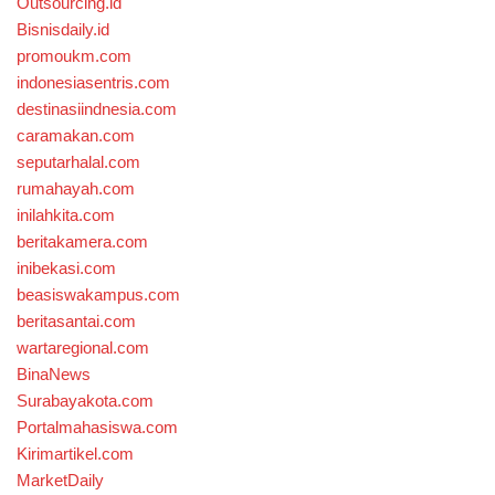
Outsourcing.id
Bisnisdaily.id
promoukm.com
indonesiasentris.com
destinasiindnesia.com
caramakan.com
seputarhalal.com
rumahayah.com
inilahkita.com
beritakamera.com
inibekasi.com
beasiswakampus.com
beritasantai.com
wartaregional.com
BinaNews
Surabayakota.com
Portalmahasiswa.com
Kirimartikel.com
MarketDaily