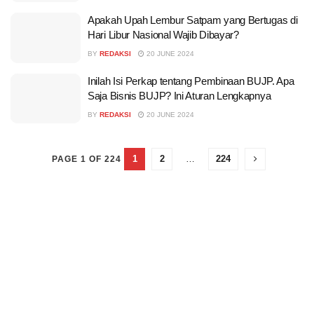
Apakah Upah Lembur Satpam yang Bertugas di
Hari Libur Nasional Wajib Dibayar?
BY
REDAKSI
20 JUNE 2024
Inilah Isi Perkap tentang Pembinaan BUJP. Apa
Saja Bisnis BUJP? Ini Aturan Lengkapnya
BY
REDAKSI
20 JUNE 2024
1
2
…
224
PAGE 1 OF 224