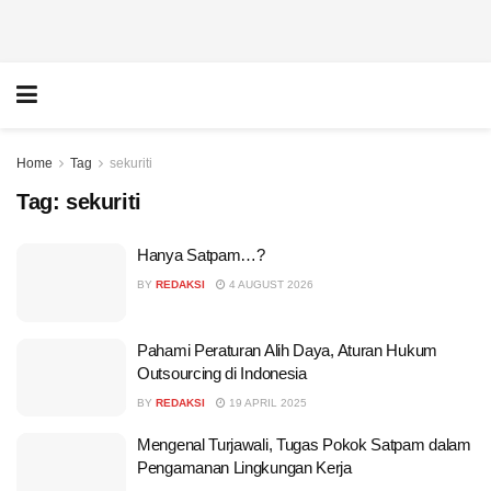
Home
Tag
sekuriti
Tag:
sekuriti
Hanya Satpam…?
BY
REDAKSI
4 AUGUST 2026
Pahami Peraturan Alih Daya, Aturan Hukum
Outsourcing di Indonesia
BY
REDAKSI
19 APRIL 2025
Mengenal Turjawali, Tugas Pokok Satpam dalam
Pengamanan Lingkungan Kerja