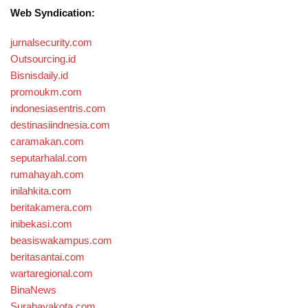
Web Syndication:
jurnalsecurity.com
Outsourcing.id
Bisnisdaily.id
promoukm.com
indonesiasentris.com
destinasiindnesia.com
caramakan.com
seputarhalal.com
rumahayah.com
inilahkita.com
beritakamera.com
inibekasi.com
beasiswakampus.com
beritasantai.com
wartaregional.com
BinaNews
Surabayakota.com