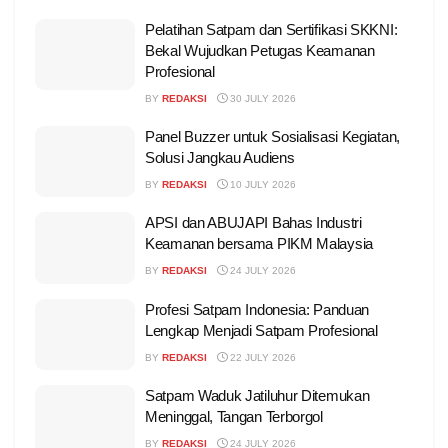
Pelatihan Satpam dan Sertifikasi SKKNI:
Bekal Wujudkan Petugas Keamanan
Profesional
BY
REDAKSI
30 JULY 2026
Panel Buzzer untuk Sosialisasi Kegiatan,
Solusi Jangkau Audiens
BY
REDAKSI
10 JULY 2026
APSI dan ABUJAPI Bahas Industri
Keamanan bersama PIKM Malaysia
BY
REDAKSI
24 JULY 2026
Profesi Satpam Indonesia: Panduan
Lengkap Menjadi Satpam Profesional
BY
REDAKSI
22 JULY 2026
Satpam Waduk Jatiluhur Ditemukan
Meninggal, Tangan Terborgol
BY
REDAKSI
24 JULY 2026