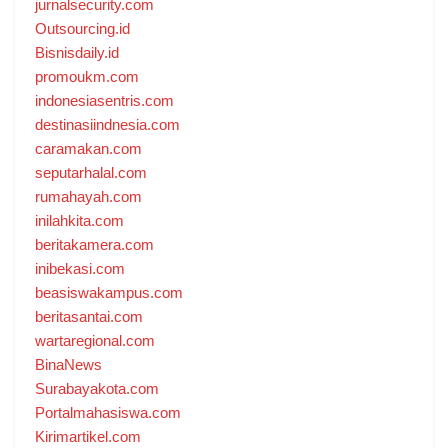
jurnalsecurity.com
Outsourcing.id
Bisnisdaily.id
promoukm.com
indonesiasentris.com
destinasiindnesia.com
caramakan.com
seputarhalal.com
rumahayah.com
inilahkita.com
beritakamera.com
inibekasi.com
beasiswakampus.com
beritasantai.com
wartaregional.com
BinaNews
Surabayakota.com
Portalmahasiswa.com
Kirimartikel.com