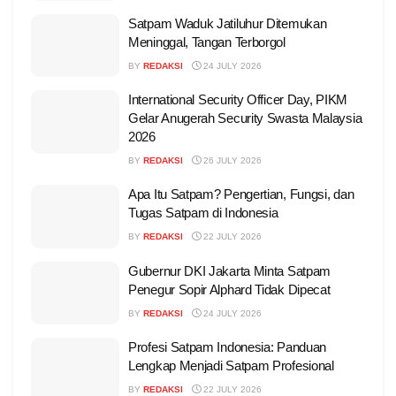
Satpam Waduk Jatiluhur Ditemukan
Meninggal, Tangan Terborgol
BY
REDAKSI
24 JULY 2026
International Security Officer Day, PIKM
Gelar Anugerah Security Swasta Malaysia
2026
BY
REDAKSI
26 JULY 2026
Apa Itu Satpam? Pengertian, Fungsi, dan
Tugas Satpam di Indonesia
BY
REDAKSI
22 JULY 2026
Gubernur DKI Jakarta Minta Satpam
Penegur Sopir Alphard Tidak Dipecat
BY
REDAKSI
24 JULY 2026
Profesi Satpam Indonesia: Panduan
Lengkap Menjadi Satpam Profesional
BY
REDAKSI
22 JULY 2026