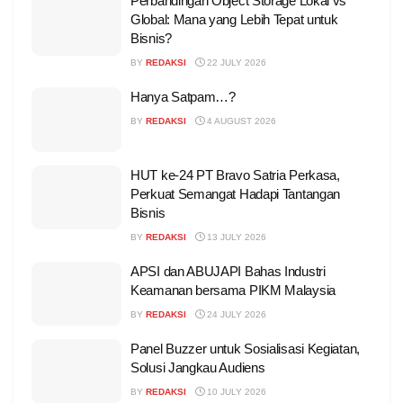
Perbandingan Object Storage Lokal vs
Global: Mana yang Lebih Tepat untuk
Bisnis?
BY
REDAKSI
22 JULY 2026
Hanya Satpam…?
BY
REDAKSI
4 AUGUST 2026
HUT ke-24 PT Bravo Satria Perkasa,
Perkuat Semangat Hadapi Tantangan
Bisnis
BY
REDAKSI
13 JULY 2026
APSI dan ABUJAPI Bahas Industri
Keamanan bersama PIKM Malaysia
BY
REDAKSI
24 JULY 2026
Panel Buzzer untuk Sosialisasi Kegiatan,
Solusi Jangkau Audiens
BY
REDAKSI
10 JULY 2026