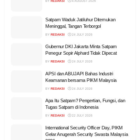
BY
REDAKSI
4 AUGUST 2026
Satpam Waduk Jatiluhur Ditemukan
Meninggal, Tangan Terborgol
BY
REDAKSI
24 JULY 2026
Gubernur DKI Jakarta Minta Satpam
Penegur Sopir Alphard Tidak Dipecat
BY
REDAKSI
24 JULY 2026
APSI dan ABUJAPI Bahas Industri
Keamanan bersama PIKM Malaysia
BY
REDAKSI
24 JULY 2026
Apa Itu Satpam? Pengertian, Fungsi, dan
Tugas Satpam di Indonesia
BY
REDAKSI
22 JULY 2026
International Security Officer Day, PIKM
Gelar Anugerah Security Swasta Malaysia