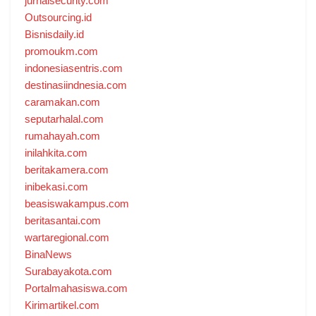
jurnalsecurity.com
Outsourcing.id
Bisnisdaily.id
promoukm.com
indonesiasentris.com
destinasiindnesia.com
caramakan.com
seputarhalal.com
rumahayah.com
inilahkita.com
beritakamera.com
inibekasi.com
beasiswakampus.com
beritasantai.com
wartaregional.com
BinaNews
Surabayakota.com
Portalmahasiswa.com
Kirimartikel.com