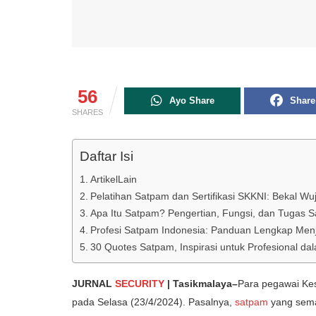
56
Ayo Share
Share
SHARES
Daftar Isi
ArtikelLain
Pelatihan Satpam dan Sertifikasi SKKNI: Bekal W
Apa Itu Satpam? Pengertian, Fungsi, dan Tugas S
Profesi Satpam Indonesia: Panduan Lengkap Menj
30 Quotes Satpam, Inspirasi untuk Profesional 
JURNAL
SECURITY
| Tasikmalaya–
Para pegawai Kes
pada Selasa (23/4/2024). Pasalnya,
satpam
yang sema