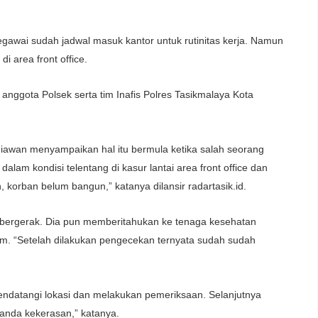
 pegawai sudah jadwal masuk kantor untuk rutinitas kerja. Namun
i area front office.
a anggota Polsek serta tim Inafis Polres Tasikmalaya Kota
iawan menyampaikan hal itu bermula ketika salah seorang
dalam kondisi telentang di kasur lantai area front office dan
ih, korban belum bangun,” katanya dilansir radartasik.id.
 bergerak. Dia pun memberitahukan ke tenaga kesehatan
m. “Setelah dilakukan pengecekan ternyata sudah sudah
endatangi lokasi dan melakukan pemeriksaan. Selanjutnya
tanda kekerasan,” katanya.