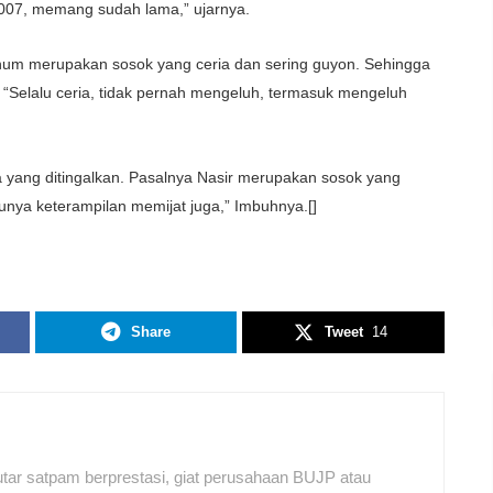
2007, memang sudah lama,” ujarnya.
hum merupakan sosok yang ceria dan sering guyon. Sehingga
. “Selalu ceria, tidak pernah mengeluh, termasuk mengeluh
ga yang ditingalkan. Pasalnya Nasir merupakan sosok yang
unya keterampilan memijat juga,” Imbuhnya.[]
Share
Tweet
14
tar satpam berprestasi, giat perusahaan BUJP atau