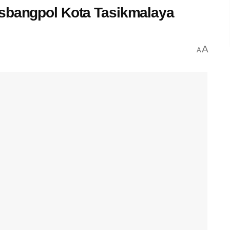
esbangpol Kota Tasikmalaya
A
A