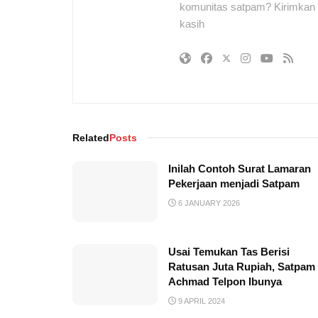
komunitas satpam? Kirimkan r
kasih
Related
Posts
Inilah Contoh Surat Lamaran
Pekerjaan menjadi Satpam
6 JANUARY 2026
Usai Temukan Tas Berisi
Ratusan Juta Rupiah, Satpam
Achmad Telpon Ibunya
9 APRIL 2024