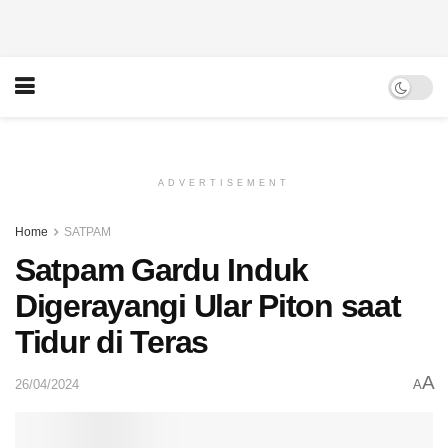
ADVERTISEMENT
Home
SATPAM
Satpam Gardu Induk
Digerayangi Ular Piton saat
Tidur di Teras
A
26/04/2024
A