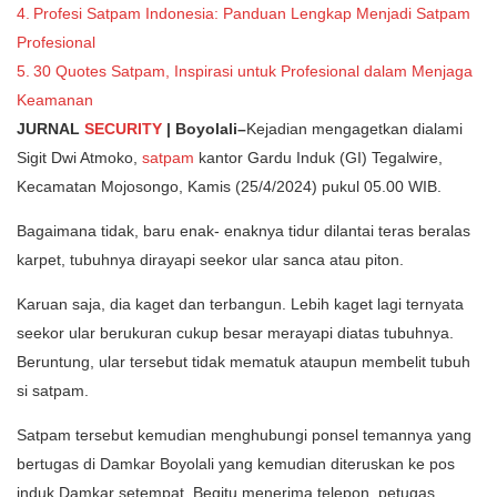
Profesi Satpam Indonesia: Panduan Lengkap Menjadi Satpam
Profesional
30 Quotes Satpam, Inspirasi untuk Profesional dalam Menjaga
Keamanan
JURNAL
SECURITY
| Boyolali–
Kejadian mengagetkan dialami
Sigit Dwi Atmoko,
satpam
kantor Gardu Induk (GI) Tegalwire,
Kecamatan Mojosongo, Kamis (25/4/2024) pukul 05.00 WIB.
Bagaimana tidak, baru enak- enaknya tidur dilantai teras beralas
karpet, tubuhnya dirayapi seekor ular sanca atau piton.
Karuan saja, dia kaget dan terbangun. Lebih kaget lagi ternyata
seekor ular berukuran cukup besar merayapi diatas tubuhnya.
Beruntung, ular tersebut tidak mematuk ataupun membelit tubuh
si satpam.
Satpam tersebut kemudian menghubungi ponsel temannya yang
bertugas di Damkar Boyolali yang kemudian diteruskan ke pos
induk Damkar setempat. Begitu menerima telepon, petugas