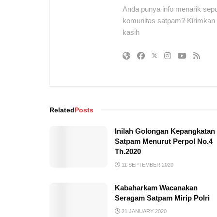
Anda punya info menarik sepu
komunitas satpam? Kirimkan r
kasih
Related
Posts
Inilah Golongan Kepangkatan
Satpam Menurut Perpol No.4
Th.2020
11 SEPTEMBER 2020
Kabaharkam Wacanakan
Seragam Satpam Mirip Polri
21 JANUARY 2020