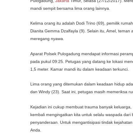
Pulogadung,
Jakarta
Timur, Selasa (27/12/2017). Mer
mandi sempit bersama lima orang lainnya.
Kelima orang itu adalah Dodi Trino (69), pemilik ruma
Dianita Gemma Dzalfayla (9). Selain itu, Amel, teman a
meregang nyawa.
Aparat Polsek Pulogadung mendapat informasi perampo
pada pukul 09:25. Petugas yang datang ke lokasi me
1,5 meter. Kamar mandi itu dalam keadaan terkunci.
Lima orang yang ditemukan dalam keadaan hidup adalah E
dan Windy (23). Saat ini, petugas masih memeriksa ru
Kejadian ini cukup membuat trauma banyak keluarga, 
kembali mengingatkan kita untuk selalu waspada dari 
penyanderaan. Untuk mengantisipasi tindak kejahatan
Anda.