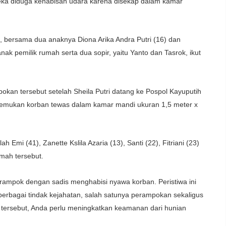
eka diduga kehabisan udara karena disekap dalam kamar
h, bersama dua anaknya Diona Arika Andra Putri (16) dan
nak pemilik rumah serta dua sopir, yaitu Yanto dan Tasrok, ikut
kan tersebut setelah Sheila Putri datang ke Pospol Kayuputih
nemukan korban tewas dalam kamar mandi ukuran 1,5 meter x
mi (41), Zanette Kslila Azaria (13), Santi (22), Fitriani (23)
mah tersebut.
rampok dengan sadis menghabisi nyawa korban. Peristiwa ini
berbagai tindak kejahatan, salah satunya perampokan sekaligus
 tersebut, Anda perlu meningkatkan keamanan dari hunian