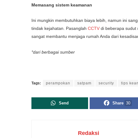
Memasang sistem keamanan
Ini mungkin membutuhkan biaya lebih, namun ini san
tindak kejahatan. Pasanglah
CCTV
di beberapa sudut r
sangat membantu menjaga rumah Anda dari kesadisan
*dari berbagai sumber
Tags:
perampokan
satpam
security
tips ke
Send
Share
30
Redaksi