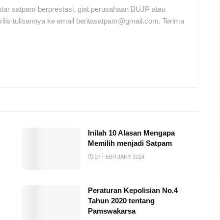
tar satpam berprestasi, giat perusahaan BUJP atau
ilis tulisannya ke email beritasatpam@gmail.com. Terima
Inilah 10 Alasan Mengapa
Memilih menjadi Satpam
27 FEBRUARY 2024
Peraturan Kepolisian No.4
Tahun 2020 tentang
Pamswakarsa