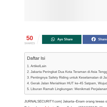
50
Ayo Share
Share
SHARES
Daftar Isi
ArtikelLain
Jakarta Peringkat Dua Kota Teraman di Asia Tengg
Pentingnya Safety Riding untuk Keselamatan di J
Gerak Jalan Meriahkan HUT ke-45 Satpam, Wujud
Liburan Ramah Lingkungan: Menikmati Perjalana
JURNALSECURITY.com| Jakarta–Enam orang tewas ole