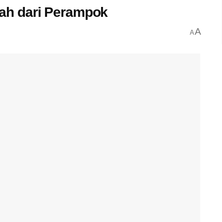
ah dari Perampok
A
A