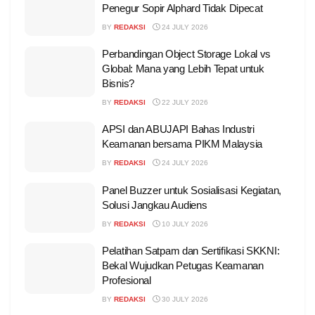
Penegur Sopir Alphard Tidak Dipecat
BY
REDAKSI
24 JULY 2026
Perbandingan Object Storage Lokal vs
Global: Mana yang Lebih Tepat untuk
Bisnis?
BY
REDAKSI
22 JULY 2026
APSI dan ABUJAPI Bahas Industri
Keamanan bersama PIKM Malaysia
BY
REDAKSI
24 JULY 2026
Panel Buzzer untuk Sosialisasi Kegiatan,
Solusi Jangkau Audiens
BY
REDAKSI
10 JULY 2026
Pelatihan Satpam dan Sertifikasi SKKNI:
Bekal Wujudkan Petugas Keamanan
Profesional
BY
REDAKSI
30 JULY 2026