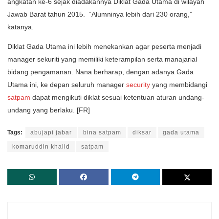
angkatan ke-6 sejak diadakannya Diklat Gada Utama di wilayah
Jawab Barat tahun 2015. “Alumninya lebih dari 230 orang,”
katanya.
Diklat Gada Utama ini lebih menekankan agar peserta menjadi
manager sekuriti yang memiliki keterampilan serta manajarial
bidang pengamanan. Nana berharap, dengan adanya Gada
Utama ini, ke depan seluruh manager
security
yang membidangi
satpam
dapat mengikuti diklat sesuai ketentuan aturan undang-
undang yang berlaku. [FR]
Tags:
abujapi jabar
bina satpam
diksar
gada utama
komaruddin khalid
satpam